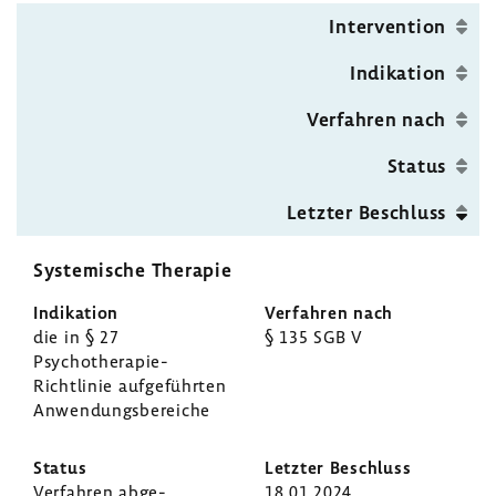
Inter­ven­tion
Indi­ka­tion
Verfahren nach
Status
Letzter Beschluss
Syste­mi­sche Therapie
die in § 27
§ 135 SGB V
Psychotherapie-​
Richtlinie aufge­führten
Anwen­dungs­be­reiche
Verfahren abge­
18.01.2024