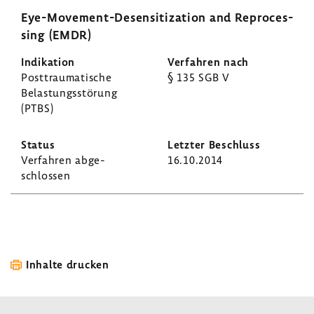
Eye-​Movement-Desensitization and Repro­ces­
sing (EMDR)
Post­trau­ma­ti­sche
§ 135 SGB V
Belas­tungs­stö­rung
(PTBS)
Verfahren abge­
16.10.2014
schlossen
Inhalte drucken