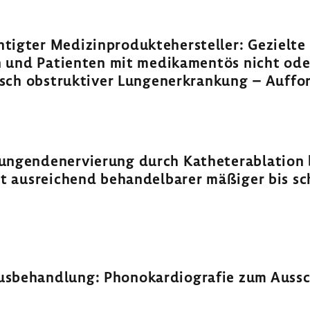
h­tigter Medi­zin­pro­dukte­her­steller: Gezielt
nen und Pati­enten mit medi­ka­mentös nicht od
sch obstruk­tiver Lungen­er­kran­kung – Auffo
ngen­de­ner­vie­rung durch Kathe­terab­la­tion 
t ausrei­chend behan­del­barer mäßiger bis sc
s­be­hand­lung: Phono­kar­dio­grafie zum Auss