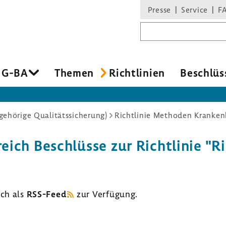
Presse
Service
F
Suchbegriff
 G-BA
Themen
Richt­li­nien
Beschlüs
ehörige Qualitätssicherung)
Richtlinie Methoden Kranke
eich Beschlüsse zur Richt­linie "R
uch als
RSS-​Feed
zur Verfü­gung.