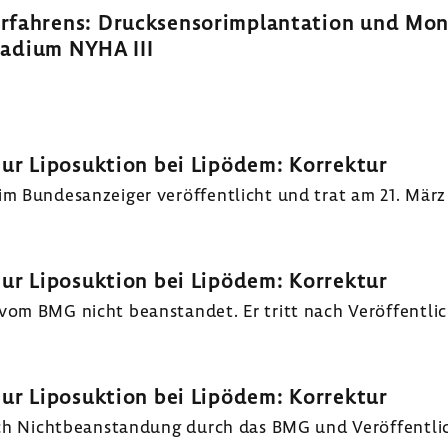
­fah­rens: Druck­sen­sor­im­plan­ta­tion und Moni
Stadium NYHA III
zur Lipo­suk­tion bei Lipödem: Korrektur
 Bundes­an­zeiger veröf­fent­licht und trat am 21. März 
zur Lipo­suk­tion bei Lipödem: Korrektur
m BMG nicht bean­standet. Er tritt nach Veröf­fent­li­c
zur Lipo­suk­tion bei Lipödem: Korrektur
h Nicht­be­an­stan­dung durch das BMG und Veröf­fent­li­