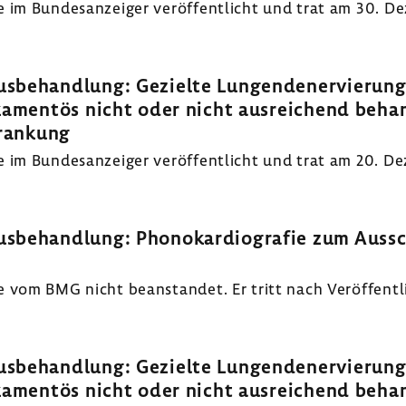
im Bundes­an­zeiger veröf­fent­licht und trat am 30. De
­be­hand­lung: Gezielte Lungen­de­ner­vie­rung
ka­mentös nicht oder nicht ausrei­chend beha
kran­kung
im Bundes­an­zeiger veröf­fent­licht und trat am 20. De
s­be­hand­lung: Phono­kar­dio­grafie zum Auss
om BMG nicht bean­standet. Er tritt nach Veröf­fent­li­
­be­hand­lung: Gezielte Lungen­de­ner­vie­rung
ka­mentös nicht oder nicht ausrei­chend beha