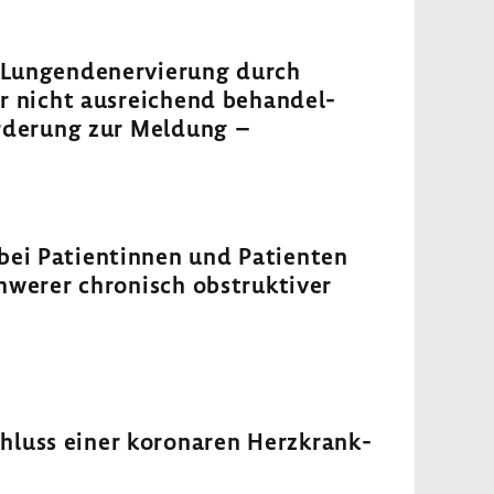
e Lungen­de­ner­vie­rung durch
er nicht ausrei­chend behan­del­
r­de­rung zur Meldung –
bei Pati­en­tinnen und Pati­enten
hwerer chro­nisch obstruk­tiver
chluss einer koro­naren Herz­krank­