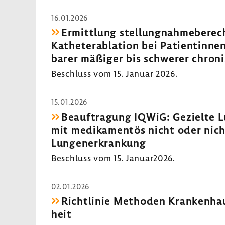
16.01.2026
Ermitt­lung stel­lung­nah­me­be­rec
Kathe­terab­la­tion bei Pati­en­tin
barer mäßiger bis schwerer chro­ni
Beschluss vom 15. Januar 2026.
15.01.2026
Beauf­tra­gung IQWiG: Gezielte Lu
mit medi­ka­mentös nicht oder nich
Lungen­er­kran­kung
Beschluss vom 15. Januar2026.
02.01.2026
Richt­linie Methoden Kran­ken­hau
heit