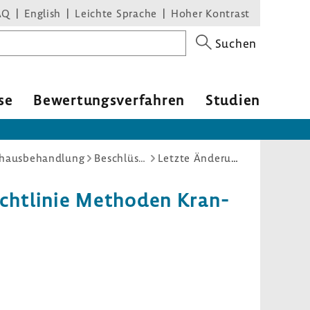
AQ
English
Leichte Sprache
Hoher Kontrast
Suchen
se
Bewer­tungs­ver­fahren
Studien
nhausbehandlung
Beschlüsse
Letzte Änderungen
icht­linie Methoden Kran­