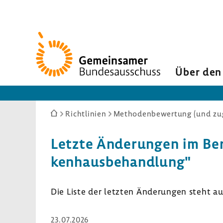
Zur
Startseite
Über den
Sie
Richtlinien
Methodenbewertung (und zug
sind
hier:
Letzte Ände­rungen im Ber
ken­haus­be­hand­lung"
Die Liste der letzten Ände­rungen steht a
23.07.2026