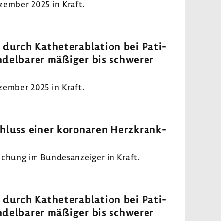
zember 2025 in Kraft.
 durch Kathe­terab­la­tion bei Pati­
n­del­barer mäßiger bis schwerer
zember 2025 in Kraft.
chluss einer koro­naren Herz­krank­
chung im Bundes­an­zeiger in Kraft.
 durch Kathe­terab­la­tion bei Pati­
n­del­barer mäßiger bis schwerer