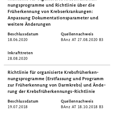
nungs­pro­gramme und Richt­linie über die
Früh­erken­nung von Krebs­er­kran­kungen:
Anpas­sung Doku­men­ta­ti­ons­pa­ra­meter und
weitere Ände­rungen
18.06.2020
BAnz AT 27.08.2020 B3
28.08.2020
Richt­linie für orga­ni­sierte Krebs­früh­erken­
nungs­pro­gramme (Erst­fas­sung und Programm
zur Früh­erken­nung von Darm­krebs) und Ände­
rung der Krebsfrüherkennungs-​Richtlinie
19.07.2018
BAnz AT 18.10.2018 B3