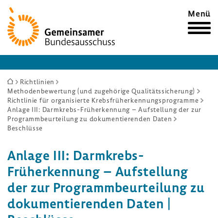
Zur
Menü
Startseite
Sie
Richtlinien
Methodenbewertung (und zugehörige Qualitätssicherung)
sind
Richtlinie für organisierte Krebsfrüherkennungsprogramme
hier:
Anlage III: Darmkrebs-Früherkennung – Aufstellung der zur
Programmbeurteilung zu dokumentierenden Daten
Beschlüsse
Anlage III: Darmkrebs-​
Früherkennung – Aufstel­lung
der zur Programm­be­ur­tei­lung zu
doku­men­tie­renden Daten |