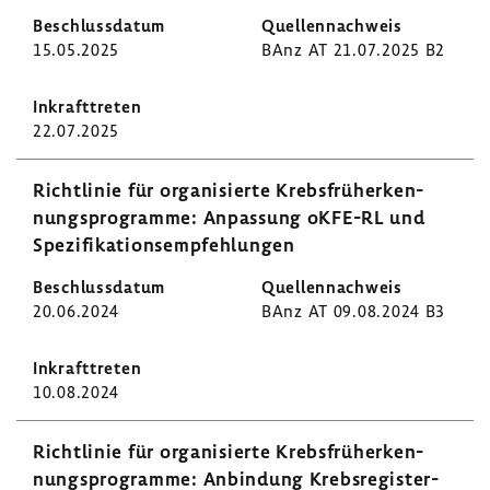
tie­
15.05.2025
BAnz AT 21.07.2025 B2
renden
Daten
22.07.2025
Richt­linie für orga­ni­sierte Krebs­früh­erken­
nungs­pro­gramme: Anpas­sung oKFE-RL und
Spezi­fi­ka­ti­ons­emp­feh­lungen
20.06.2024
BAnz AT 09.08.2024 B3
10.08.2024
Richt­linie für orga­ni­sierte Krebs­früh­erken­
nungs­pro­gramme: Anbin­dung Krebs­re­gis­ter­