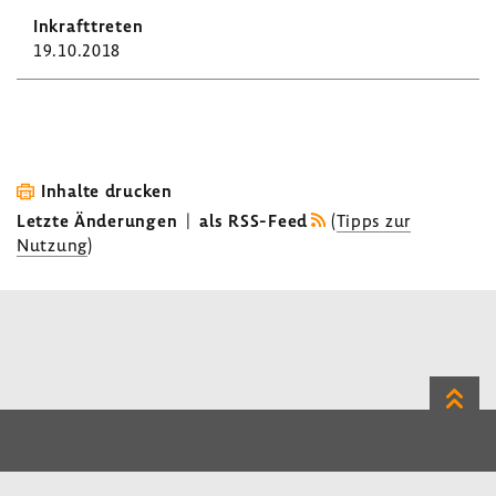
19.10.2018
Inhalte drucken
Letzte Änderungen
|
als RSS-Feed
(
Tipps zur
Nutzung
)
Zum
Seite
LinkedIn
Instagram
Bluesky
Impressum
Datenschutz
Kontakt
Inhalt