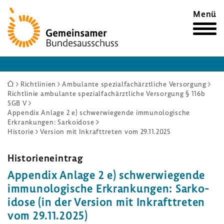
Zur
Menü
Startseite
Sie
Richtlinien
Ambulante spezialfachärztliche Versorgung
Richtlinie ambulante spezialfachärztliche Versorgung § 116b
sind
SGB V
hier:
Appendix Anlage 2 e) schwerwiegende immunologische
Erkrankungen: Sarkoidose
Historie
Version mit Inkrafttreten vom 29.11.2025
Histo­ri­en­ein­trag
Appendix Anlage 2 e) schwer­wie­gende
immu­no­lo­gi­sche Erkran­kungen: Sarko­
idose (in der Version mit Inkraft­treten
vom 29.11.2025)