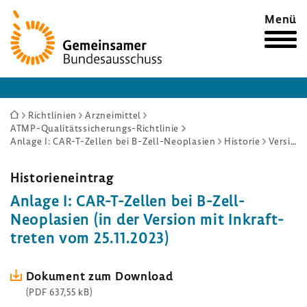
Zur
Menü
Startseite
Sie
Richtlinien
Arzneimittel
ATMP-Qualitätssicherungs-Richtlinie
sind
Anlage I: CAR-T-Zellen bei B-Zell-Neoplasien
Historie
Version mit Inkrafttreten vom 25.11.2023
hier:
Histo­ri­en­ein­trag
Anlage I: CAR-​T-Zellen bei B-​Zell-
Neoplasien (in der Version mit Inkraft­
treten vom 25.11.2023)
Doku­ment zum Down­load
(PDF 637,55 kB)