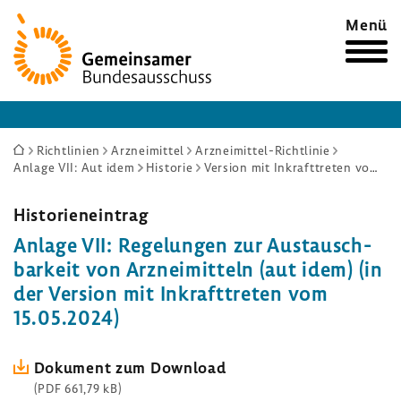
Zur
Menü
Startseite
Sie
Richtlinien
Arzneimittel
Arzneimittel-Richtlinie
Anlage VII: Aut idem
Historie
Version mit Inkrafttreten vom 15.05.2024
sind
hier:
Histo­ri­en­ein­trag
Anlage VII: Rege­lungen zur Austausch­
bar­keit von Arznei­mit­teln (aut idem) (in
der Version mit Inkraft­treten vom
15.05.2024)
Doku­ment zum Down­load
(PDF 661,79 kB)