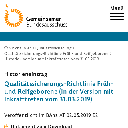
Zur
Menü
Startseite
Sie
Richtlinien
Qualitätssicherung
Qualitätssicherungs-Richtlinie Früh- und Reifgeborene
sind
Historie
Version mit Inkrafttreten vom 31.03.2019
hier:
Histo­ri­en­ein­trag
Qualitätssicherungs-​Richtlinie Früh-
und Reif­ge­bo­rene (in der Version mit
Inkraft­treten vom 31.03.2019)
Veröf­fent­licht im BAnz AT 02.05.2019 B2
Doku­ment zum Down­load