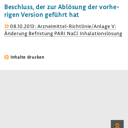
Beschluss, der zur Ablö­sung der vorhe­
rigen Version geführt hat
08.10.2013: Arzneimittel-​Richtlinie/Anlage V:
Ände­rung Befris­tung PARI NaCl Inha­la­ti­ons­lö­sung
Inhalte drucken
Zum