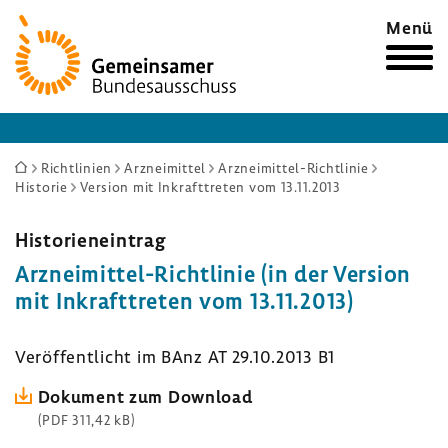
Zur
Menü
Startseite
Sie
Richtlinien
Arzneimittel
Arzneimittel-Richtlinie
Historie
Version mit Inkrafttreten vom 13.11.2013
sind
hier:
Histo­ri­en­ein­trag
Arzneimittel-​Richtlinie (in der Version
mit Inkraft­treten vom 13.11.2013)
Veröf­fent­licht im BAnz AT 29.10.2013 B1
Doku­ment zum Down­load
(PDF 311,42 kB)