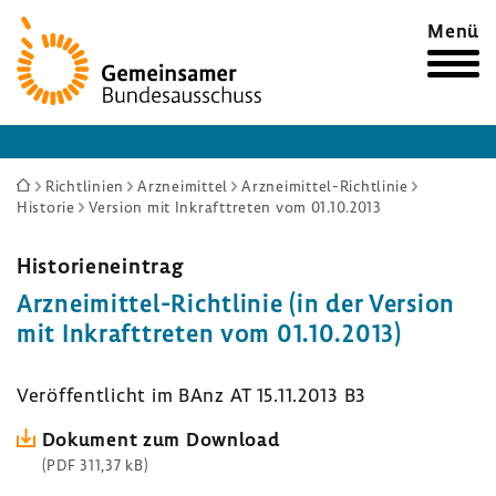
Zur
Menü
Startseite
Sie
Richtlinien
Arzneimittel
Arzneimittel-Richtlinie
Historie
Version mit Inkrafttreten vom 01.10.2013
sind
hier:
Histo­ri­en­ein­trag
Arzneimittel-​Richtlinie (in der Version
mit Inkraft­treten vom 01.10.2013)
Veröf­fent­licht im BAnz AT 15.11.2013 B3
Doku­ment zum Down­load
(PDF 311,37 kB)