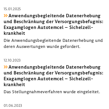
15.01.2025
Anwen­dungs­be­glei­tende Daten­er­he­bung
und Beschrän­kung der Versor­gungs­be­fugnis:
Exagam­glogen Auto­temcel – Sichel­zell­
krank­heit
Die Anwen­dungs­be­glei­tende Daten­er­he­bung und
deren Auswer­tungen wurde gefor­dert.
12.10.2023
Anwen­dungs­be­glei­tende Daten­er­he­bung
und Beschrän­kung der Versor­gungs­be­fugnis:
Exagam­glogen Auto­temcel – Sichel­zell­
krank­heit
Das Stel­lung­nah­me­ver­fahren wurde einge­leitet.
01.06.2023