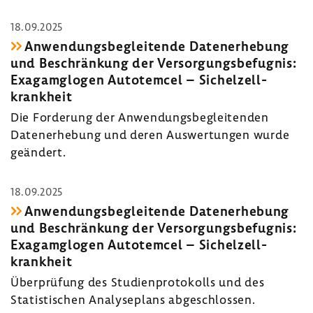
18.09.2025
Anwen­dungs­be­glei­tende Daten­er­he­bung
und Beschrän­kung der Versor­gungs­be­fugnis:
Exagam­glogen Auto­temcel – Sichel­zell­
krank­heit
Die Forde­rung der Anwen­dungs­be­glei­tenden
Daten­er­he­bung und deren Auswer­tungen wurde
geän­dert.
18.09.2025
Anwen­dungs­be­glei­tende Daten­er­he­bung
und Beschrän­kung der Versor­gungs­be­fugnis:
Exagam­glogen Auto­temcel – Sichel­zell­
krank­heit
Über­prü­fung des Studi­en­pro­to­kolls und des
Statis­ti­schen Analy­se­plans abge­schlossen.