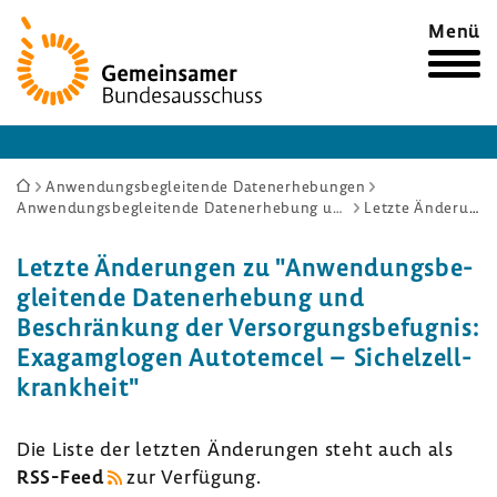
Zur
Menü
Startseite
Sie
Anwendungsbegleitende Datenerhebungen
Anwendungsbegleitende Datenerhebung und Beschränkung der Versorgungsbefugnis: Exagamglogen Autotemcel – Sichelzellkrankheit
Letzte Änderungen
sind
hier:
Letzte Ände­rungen zu "Anwen­dungs­be­
glei­tende Daten­er­he­bung und
Beschrän­kung der Versor­gungs­be­fugnis:
Exagam­glogen Auto­temcel – Sichel­zell­
krank­heit"
Die Liste der letzten Ände­rungen steht auch als
RSS-​Feed
zur Verfü­gung.