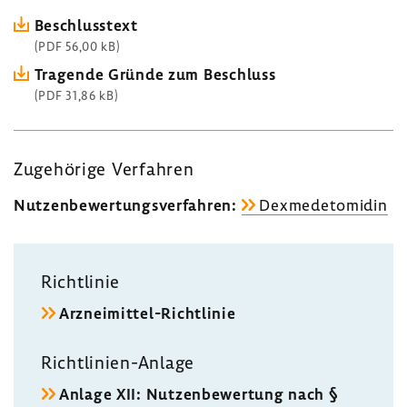
Beschluss­text
(PDF 56,00 kB)
Tragende Gründe zum Beschluss
(PDF 31,86 kB)
Zuge­hö­rige Verfahren
Nutzen­be­wer­tungs­ver­fahren:
Dexme­de­to­midin
Richt­linie
Arzneimittel-​Richtlinie
Richtlinien-​Anlage
Anlage XII: Nutzen­be­wer­tung nach §