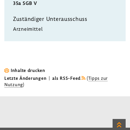
35a SGB V
Zustän­diger Unter­aus­schuss
Arznei­mittel
Inhalte drucken
Letzte Änderungen
|
als RSS-Feed
(
Tipps zur
Nutzung
)
Zum