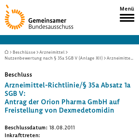
Zur
Menü
Startseite
Sie
Beschlüsse
Arzneimittel
Nutzenbewertung nach § 35a SGB V (Anlage XII)
Arzneimittel-Richtlinie/§ 35a Absatz 1a SGB V: Antrag der Orion Pharma GmbH auf Freistellung von Dexmedetomidin
sind
hier:
Beschluss
Arzneimittel-​Richtlinie/§ 35a Absatz 1a
SGB V:
Antrag der Orion Pharma GmbH auf
Frei­stel­lung von Dexme­de­to­midin
Beschluss­datum:
18.08.2011
Inkraft­treten: