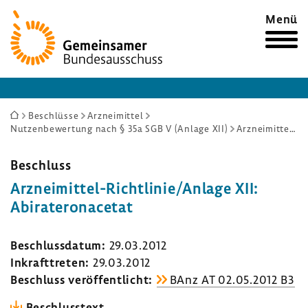
Zur
Menü
Startseite
Sie
Beschlüsse
Arzneimittel
Nutzenbewertung nach § 35a SGB V (Anlage XII)
Arzneimittel-Richtlinie/Anlage XII: Abirateronacetat
sind
hier:
Beschluss
Arzneimittel-​Richtlinie/Anlage XII:
Abira­te­ro­na­cetat
Beschluss­datum:
29.03.2012
Inkraft­treten:
29.03.2012
Beschluss veröf­fent­licht:
BAnz AT 02.05.2012 B3
Beschluss­text