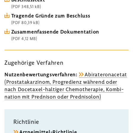
(PDF 348,51 kB)
Tragende Gründe zum Beschluss
(PDF 80,39 kB)
Zusam­men­fas­sende Doku­men­ta­tion
(PDF 4,12 MB)
Zuge­hö­rige Verfahren
Nutzen­be­wer­tungs­ver­fahren:
Abira­te­ro­na­cetat
(Prostata­kar­zinom, Progre­dienz während oder
nach Docetaxel-​haltiger Chemo­the­rapie, Kombi­
na­tion mit Pred­nison oder Predn­isolon)
Richt­linie
Arzneimittel-​Richtlinie