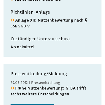
Richtlinien-​Anlage
Anlage XII: Nutzen­be­wer­tung nach §
35a SGB V
Zustän­diger Unter­aus­schuss
Arznei­mittel
Pres­se­mit­tei­lung/Meldung
29.03.2012 | Pres­se­mit­tei­lung
Frühe Nutzen­be­wer­tung: G-BA trifft
sechs weitere Entschei­dungen