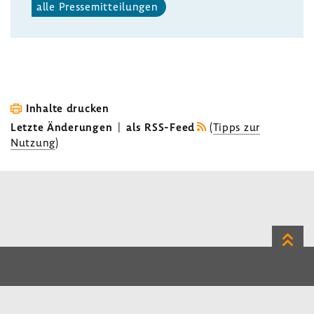
alle Pres­se­mit­tei­lungen
Inhalte drucken
Letzte Änderungen
|
als RSS-Feed
(
Tipps zur
Nutzung
)
Zum
Seite
LinkedIn
Instagram
Bluesky
Impressum
Datenschutz
Kontakt
Inhalt
Benutzerhinweise
Erklärung zur Barrierefreiheit