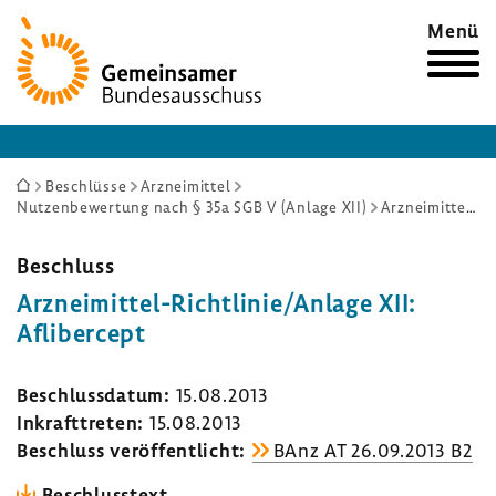
Zur
Menü
Startseite
Sie
Beschlüsse
Arzneimittel
Nutzenbewertung nach § 35a SGB V (Anlage XII)
Arzneimittel-Richtlinie/Anlage XII: Aflibercept
sind
hier:
Beschluss
Arzneimittel-​Richtlinie/Anlage XII:
Afli­ber­cept
Beschluss­datum:
15.08.2013
Inkraft­treten:
15.08.2013
Beschluss veröf­fent­licht:
BAnz AT 26.09.2013 B2
Beschluss­text