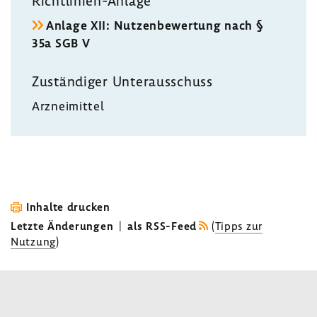
Richtlinien-​Anlage
Anlage XII: Nutzen­be­wer­tung nach §
35a SGB V
Zustän­diger Unter­aus­schuss
Arznei­mittel
Inhalte drucken
Letzte Änderungen
|
als RSS-Feed
(
Tipps zur
Nutzung
)