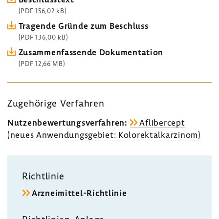
(PDF 156,02 kB)
Tragende Gründe zum Beschluss
(PDF 136,00 kB)
Zusam­men­fas­sende Doku­men­ta­tion
(PDF 12,66 MB)
Zuge­hö­rige Verfahren
Nutzen­be­wer­tungs­ver­fahren:
Afli­ber­cept
(neues Anwen­dungs­ge­biet: Kolo­rek­tal­kar­zinom)
Richt­linie
Arzneimittel-​Richtlinie