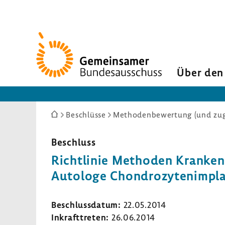
Zur
Startseite
Über den
Sie
Beschlüsse
Methodenbewertung (und zuge
sind
hier:
Beschluss
Richtlinie Methoden Kranke
Autologe Chondrozytenimplan
Beschlussdatum:
22.05.2014
Inkrafttreten:
26.06.2014