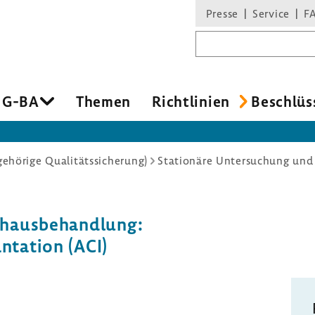
Presse
Service
F
Suchbegriff
 G-BA
Themen
Richtlinien
Beschlüs
hörige Qualitätssicherung)
Stationäre Untersuchung un
nhausbehandlung:
tation (ACI)