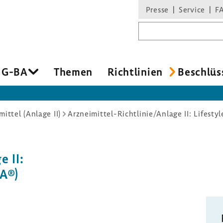
Presse
Service
F
Suchbegriff
 G-BA
Themen
Richt­li­nien
Beschlüs
mittel (Anlage II)
Arzneimittel-Richtlinie/Anlage II: Lifesty
e II:
RA®)