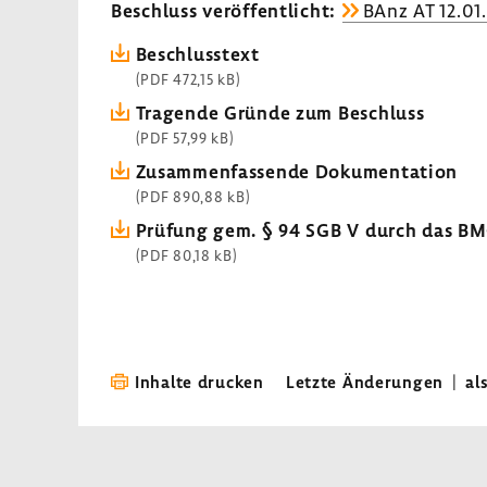
Beschluss veröf­fent­licht:
BAnz AT 12.01
Beschluss­text
(PDF 472,15 kB)
Tragende Gründe zum Beschluss
(PDF 57,99 kB)
Zusam­men­fas­sende Doku­men­ta­tion
(PDF 890,88 kB)
Prüfung gem. § 94 SGB V durch das B
(PDF 80,18 kB)
Inhalte drucken
Letzte Änderungen
|
al