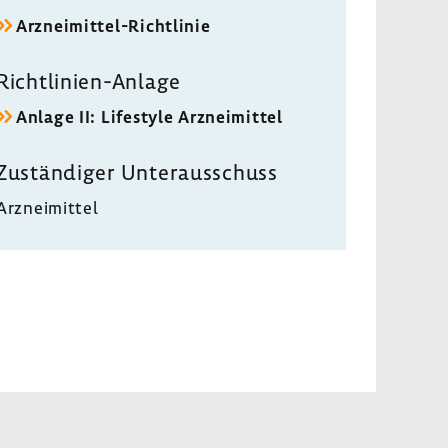
Arzneimittel-​Richtlinie
Richtlinien-​Anlage
Anlage II: Life­style Arznei­mittel
Zustän­diger Unter­aus­schuss
Arznei­mittel