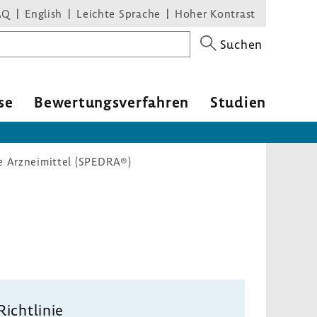
AQ
English
Leichte Sprache
Hoher Kontrast
Suchen
se
Bewer­tungs­ver­fahren
Studien
le Arzneimittel (SPEDRA®)
Richt­linie