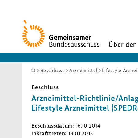
Zur
Startseite
Über den
Sie
Beschlüsse
Arzneimittel
Lifestyle Arznei
sind
hier:
Beschluss
Arzneimittel-​Richtlinie/Anlag
Life­style Arznei­mittel (SPED
Beschluss­datum:
16.10.2014
Inkraft­treten:
13.01.2015