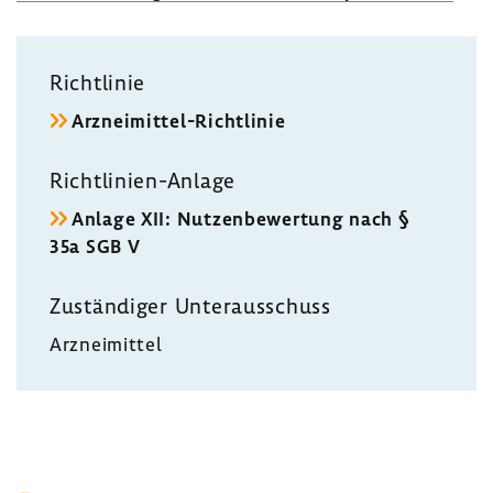
Richt­linie
Arzneimittel-​Richtlinie
Richtlinien-​Anlage
Anlage XII: Nutzen­be­wer­tung nach §
35a SGB V
Zustän­diger Unter­aus­schuss
Arznei­mittel