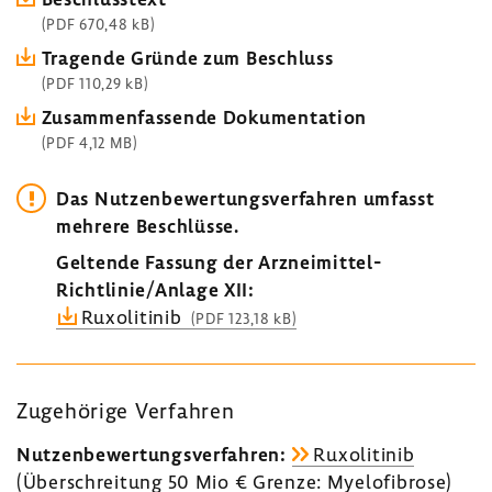
(PDF 670,48 kB)
Tragende Gründe zum Beschluss
(PDF 110,29 kB)
Zusam­men­fas­sende Doku­men­ta­tion
(PDF 4,12 MB)
Das Nutzen­be­wer­tungs­ver­fahren umfasst
mehrere Beschlüsse.
Geltende Fassung der Arzneimittel-​
Richtlinie/Anlage XII:
Ruxo­li­t­inib
(PDF 123,18 kB)
Zuge­hö­rige Verfahren
Nutzen­be­wer­tungs­ver­fahren:
Ruxo­li­t­inib
(Über­schrei­tung 50 Mio € Grenze: Myelo­fi­brose)