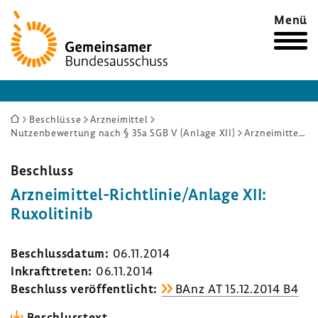
Zur
Menü
Startseite
Sie
Beschlüsse
Arzneimittel
Nutzenbewertung nach § 35a SGB V (Anlage XII)
Arzneimittel-Richtlinie/Anlage XII: Ruxolitinib
sind
hier:
Beschluss
Arzneimittel-​Richtlinie/Anlage XII:
Ruxo­li­t­inib
Beschluss­datum:
06.11.2014
Inkraft­treten:
06.11.2014
Beschluss veröf­fent­licht:
BAnz AT 15.12.2014 B4
Beschluss­text