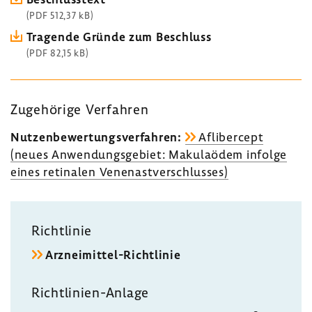
(PDF 512,37 kB)
Tragende Gründe zum Beschluss
(PDF 82,15 kB)
Zuge­hö­rige Verfahren
Nutzen­be­wer­tungs­ver­fahren:
Afli­ber­cept
(neues Anwen­dungs­ge­biet: Maku­laödem infolge
eines reti­nalen Venen­ast­ver­schlusses)
Richt­linie
Arzneimittel-​Richtlinie
Richtlinien-​Anlage