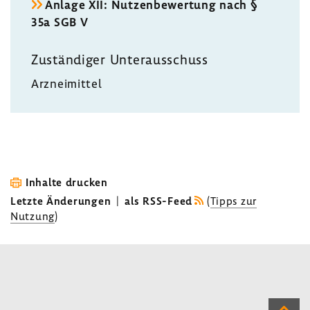
Anlage XII: Nutzen­be­wer­tung nach §
35a SGB V
Zustän­diger Unter­aus­schuss
Arznei­mittel
Inhalte drucken
Letzte Änderungen
|
als RSS-Feed
(
Tipps zur
Nutzung
)