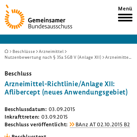
Zur
Menü
Startseite
Sie
Beschlüsse
Arzneimittel
Nutzenbewertung nach § 35a SGB V (Anlage XII)
Arzneimittel-Richtlinie/Anlage XII: Aflibercept (neues Anwendungsgebiet)
sind
hier:
Beschluss
Arzneimittel-​Richtlinie/Anlage XII:
Afli­ber­cept (neues Anwen­dungs­ge­biet)
Beschluss­datum:
03.09.2015
Inkraft­treten:
03.09.2015
Beschluss veröf­fent­licht:
BAnz AT 02.10.2015 B2
Beschluss­text