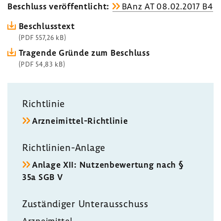
Beschluss veröf­fent­licht:
BAnz AT 08.02.2017 B4
Beschluss­text
(PDF 557,26 kB)
Tragende Gründe zum Beschluss
(PDF 54,83 kB)
Richt­linie
Arzneimittel-​Richtlinie
Richtlinien-​Anlage
Anlage XII: Nutzen­be­wer­tung nach §
35a SGB V
Zustän­diger Unter­aus­schuss
Arznei­mittel