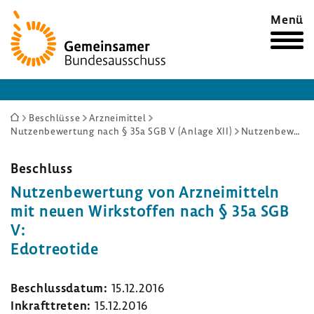
Zur
Menü
Startseite
Sie
Beschlüsse
Arzneimittel
Nutzenbewertung nach § 35a SGB V (Anlage XII)
Nutzenbewertung von Arzneimitteln mit neuen Wirkstoffen nach § 35a SGB V: Edotreotide
sind
hier:
Beschluss
Nutzen­be­wer­tung von Arznei­mit­teln
mit neuen Wirk­stoffen nach § 35a SGB
V:
Edot­reo­tide
Beschluss­datum:
15.12.2016
Inkraft­treten:
15.12.2016