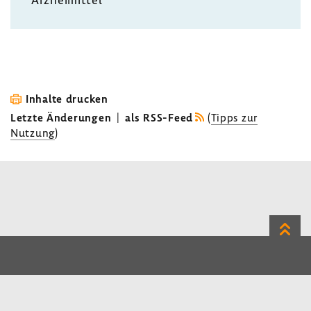
Inhalte drucken
Letzte Änderungen
|
als RSS-Feed
(
Tipps zur
Nutzung
)
Zum
Seite
LinkedIn
Instagram
Bluesky
Impressum
Datenschutz
Kontakt
Inhalt
Benutzerhinweise
Erklärung zur Barrierefreiheit