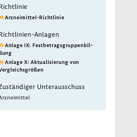
Richt­linie
Arzneimittel-​Richtlinie
Richtlinien-​Anlagen
Anlage IX: Fest­be­trags­grup­pen­bil­
dung
Anlage X: Aktua­li­sie­rung von
Vergleichs­größen
Zustän­diger Unter­aus­schuss
Arznei­mittel