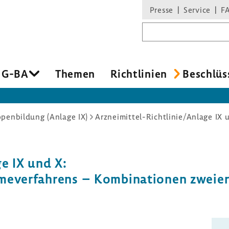
Presse
Service
F
Suchbegriff
 G-BA
Themen
Richt­li­nien
Beschlüs
penbildung (Anlage IX)
ge IX und X:
­me­ver­fah­rens – Kombi­na­tionen zweie