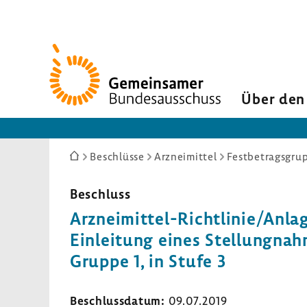
Zur
Startseite
Über den
Sie
Beschlüsse
Arzneimittel
Festbetragsgrup
sind
hier:
Beschluss
Arzneimittel-​Richtlinie/Anla
Einlei­tung eines Stel­lung­nah
Gruppe 1, in Stufe 3
Beschluss­datum:
09.07.2019