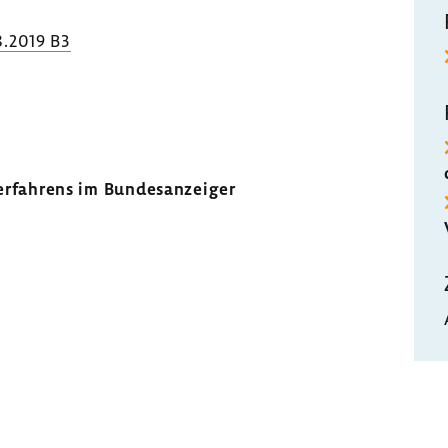
8.2019 B3
r­fah­rens im Bundes­an­zeiger