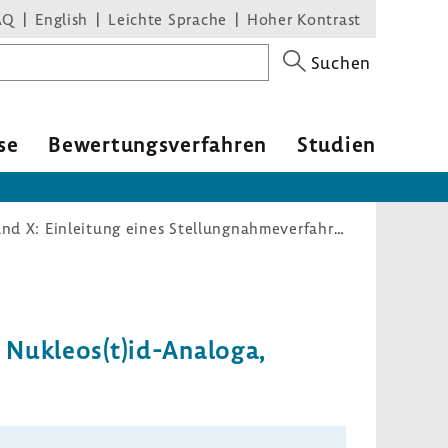
AQ
English
Leichte Sprache
Hoher Kontrast
Suchen
se
Bewer­tungs­ver­fahren
Studien
Arzneimittel-Richtlinie/Anlage IX und X: Einleitung eines Stellungnahmeverfahrens – Kombinationen zweier Nukleos(t)id-Analoga, Gruppe 1, in Stufe 3
r Nukleos(t)id-​Analoga,