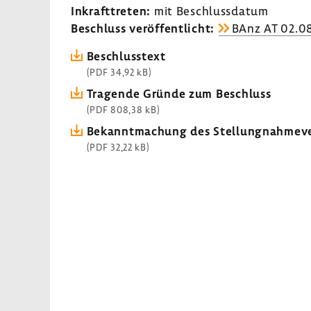
Inkraft­treten:
mit Beschluss­datum
Beschluss veröf­fent­licht:
BAnz AT 02.0
Beschluss­text
(PDF 34,92 kB)
Tragende Gründe zum Beschluss
(PDF 808,38 kB)
Bekannt­ma­chung des Stel­lung­nah­me­ve
(PDF 32,22 kB)