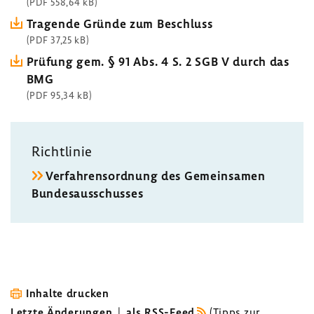
(PDF 558,64 kB)
Tragende Gründe zum Beschluss
(PDF 37,25 kB)
Prüfung gem. § 91 Abs. 4 S. 2 SGB V durch das
BMG
(PDF 95,34 kB)
Richt­linie
Verfah­rens­ord­nung des Gemein­samen
Bundes­aus­schusses
Inhalte drucken
Letzte Änderungen
|
als RSS-Feed
(
Tipps zur