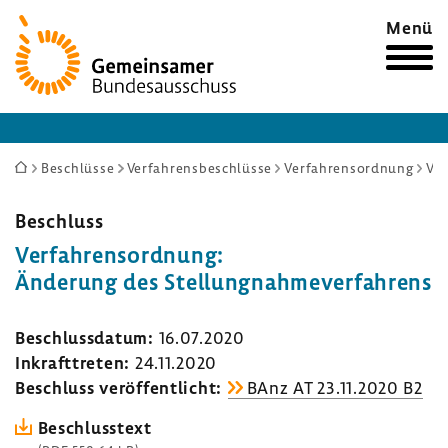
Zur
Menü
Startseite
Sie
Beschlüsse
Verfahrensbeschlüsse
Verfahrensordnung
Verfahrensordnung: Änderung des Stellungnahmeverfahrens
sind
hier:
Beschluss
Verfah­rens­ord­nung:
Ände­rung des Stel­lung­nah­me­ver­fah­rens
Beschluss­datum:
16.07.2020
Inkraft­treten:
24.11.2020
Beschluss veröf­fent­licht:
BAnz AT 23.11.2020 B2
Beschluss­text