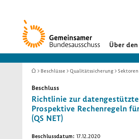
Zur
Startseite
Über den
Sie
Beschlüsse
Qualitätssicherung
Sektoren
sind
hier:
Beschluss
Richt­linie zur daten­ge­stützte
Prospek­tive Rechen­re­geln fü
(QS NET)
Beschluss­datum:
17.12.2020