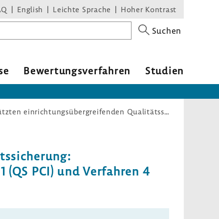
AQ
English
Leichte Sprache
Hoher Kontrast
Suchen
se
Bewer­tungs­ver­fahren
Studien
Richtlinie zur datengestützten einrichtungsübergreifenden Qualitätssicherung: Prospektive Rechenregeln für das Erfassungsjahr 2021 zu Verfahren 1 (QS PCI) und Verfahren 4 (QS NET)
s­si­che­rung:
n 1 (QS PCI) und Verfahren 4