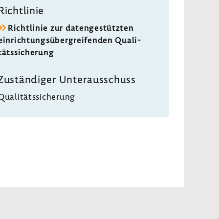
Richt­linie
Richt­linie zur daten­ge­stützten
einrich­tungs­über­grei­fenden Quali­
täts­si­che­rung
Zustän­diger Unter­aus­schuss
Quali­täts­si­che­rung