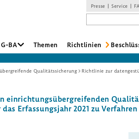
Presse
Service
F
Suchbegriff
 G-BA
Themen
Richt­li­nien
Beschlüs
übergreifende Qualitätssicherung
n einrich­tungs­über­grei­fenden Quali­tät
r das Erfas­sungs­jahr 2021 zu Verfahre