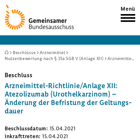
Zur
Menü
Startseite
Sie
Beschlüsse
Arzneimittel
Nutzenbewertung nach § 35a SGB V (Anlage XII)
Arzneimittel-Richtlinie/Anlage XII: Atezolizumab (Urothelkarzinom) – Änderung der Befristung der Geltungsdauer
sind
hier:
Beschluss
Arzneimittel-​Richtlinie/Anlage XII:
Atezo­li­zumab (Urot­hel­kar­zinom) –
Ände­rung der Befris­tung der Geltungs­
dauer
Beschluss­datum:
15.04.2021
Inkraft­treten:
15.04.2021