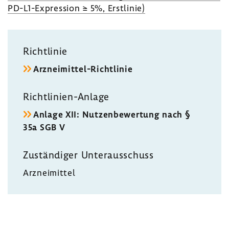
PD-​L1-Expression ≥ 5%, Erst­linie)
Richt­linie
Arzneimittel-​Richtlinie
Richtlinien-​Anlage
Anlage XII: Nutzen­be­wer­tung nach §
35a SGB V
Zustän­diger Unter­aus­schuss
Arznei­mittel