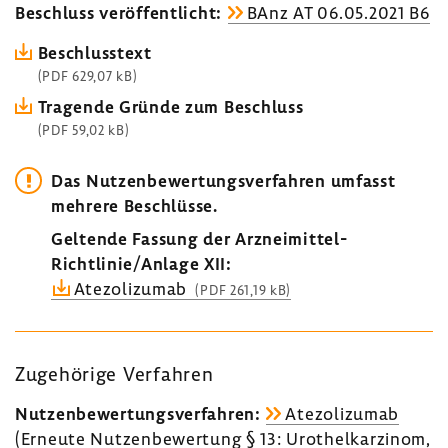
Beschluss veröf­fent­licht:
BAnz AT 06.05.2021 B6
Beschluss­text
(PDF 629,07 kB)
Tragende Gründe zum Beschluss
(PDF 59,02 kB)
Das Nutzen­be­wer­tungs­ver­fahren umfasst
mehrere Beschlüsse.
Geltende Fassung der Arzneimittel-​
Richtlinie/Anlage XII:
Atezo­li­zumab
(PDF 261,19 kB)
Zuge­hö­rige Verfahren
Nutzen­be­wer­tungs­ver­fahren:
Atezo­li­zumab
(Erneute Nutzen­be­wer­tung § 13: Urot­hel­kar­zinom,