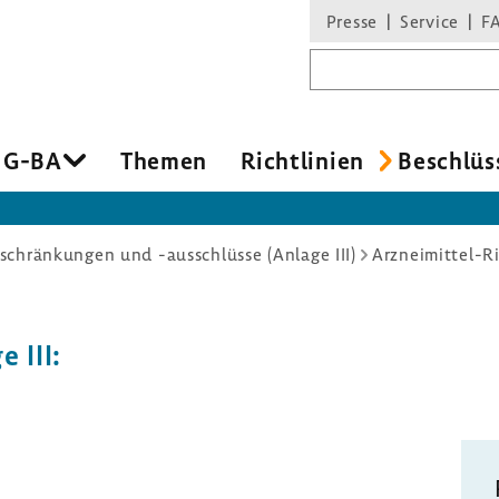
Presse
Service
F
Suchbegriff
 G-BA
Themen
Richt­li­nien
Beschlüs
chränkungen und -ausschlüsse (Anlage III)
 III: