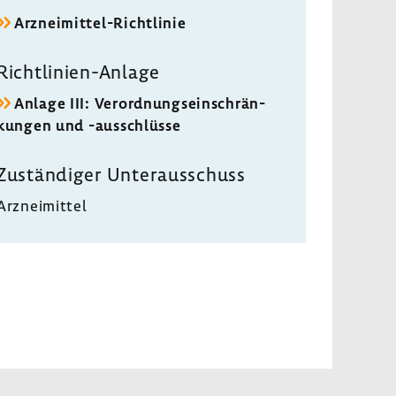
Arzneimittel-​Richtlinie
Richtlinien-​Anlage
Anlage III: Verord­nungs­ein­schrän­
kungen und -​ausschlüsse
Zustän­diger Unter­aus­schuss
Arznei­mittel