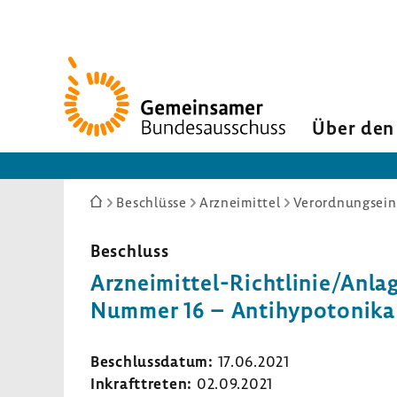
Zur
Startseite
Über den
Sie
Beschlüsse
Arzneimittel
Verordnungseins
sind
hier:
Beschluss
Arzneimittel-​Richtlinie/Anlage
Nummer 16 – Anti­hy­po­to­nika
Beschluss­datum:
17.06.2021
Inkraft­treten:
02.09.2021