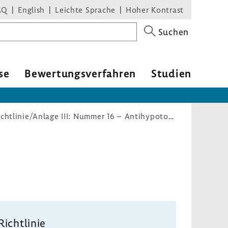
AQ
English
Leichte Sprache
Hoher Kontrast
Suchen
se
Bewer­tungs­ver­fahren
Studien
Arzneimittel-Richtlinie/Anlage III: Nummer 16 – Antihypotonika
Richt­linie