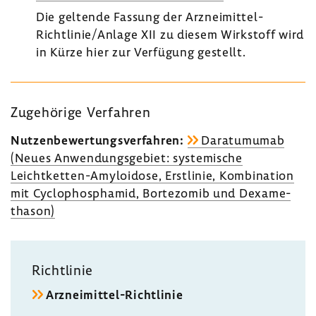
Die geltende Fassung der Arzneimittel-​
Richtlinie/Anlage XII zu diesem Wirk­stoff wird
in Kürze hier zur Verfü­gung gestellt.
Zuge­hö­rige Verfahren
Nutzen­be­wer­tungs­ver­fahren:
Dara­tu­mumab
(Neues Anwen­dungs­ge­biet: syste­mi­sche
Leichtketten-​Amyloidose, Erst­linie, Kombi­na­tion
mit Cyclo­phos­phamid, Borte­zomib und Dexa­me­
thason)
Richt­linie
Arzneimittel-​Richtlinie