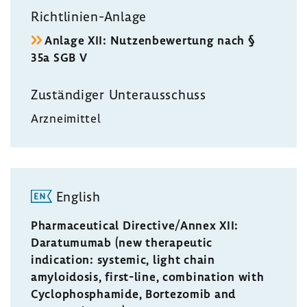
Richtlinien-​Anlage
Anlage XII: Nutzen­be­wer­tung nach §
35a SGB V
Zustän­diger Unter­aus­schuss
Arznei­mittel
English
Pharmaceutical Directive/Annex XII:
Daratumumab (new therapeutic
indication: systemic, light chain
amyloidosis, first-line, combination with
Cyclophosphamide, Bortezomib and