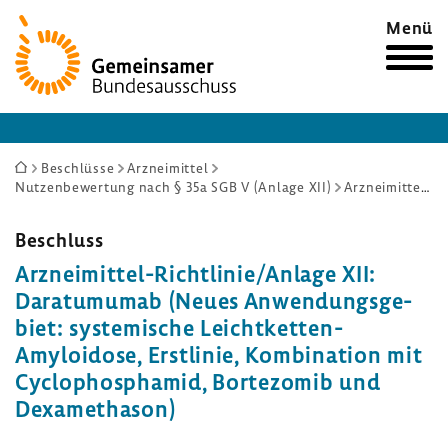
Zur
Menü
Startseite
Sie
Beschlüsse
Arzneimittel
Nutzenbewertung nach § 35a SGB V (Anlage XII)
Arzneimittel-Richtlinie/Anlage XII: Daratumumab (Neues Anwendungsgebiet: systemische Leichtketten-Amyloidose, Erstlinie, Kombination mit Cyclophosphamid, Bortezomib und Dexamethason)
sind
hier:
Beschluss
Arzneimittel-​Richtlinie/Anlage XII:
Dara­tu­mumab (Neues Anwen­dungs­ge­
biet: syste­mi­sche Leichtketten-​
Amyloidose, Erst­linie, Kombi­na­tion mit
Cyclo­phos­phamid, Borte­zomib und
Dexa­me­thason)