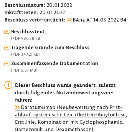
Beschluss­datum:
20.01.2022
Inkraft­treten:
20.01.2022
Beschluss veröf­fent­licht:
BAnz AT 14.03.2022 B4
Beschluss­text
(PDF 980,78 kB)
Tragende Gründe zum Beschluss
(PDF 347,21 kB)
Zusam­men­fas­sende Doku­men­ta­tion
(PDF 5,69 MB)
Dieser Beschluss wurde geän­dert, zuletzt
durch folgendes Nutzen­be­wer­tungs­ver­
fahren:
Dara­tu­mumab (Neube­wer­tung nach Frist­
ab­lauf: syste­mi­sche Leichtketten-​Amyloidose,
Erst­linie, Kombi­na­tion mit Cyclo­phos­phamid,
Borte­zomib und Dexa­me­thason)