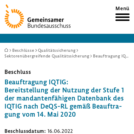
Zur
Menü
Startseite
Sie
Beschlüsse
Qualitätssicherung
Sektorenübergreifende Qualitätssicherung
Beauftragung IQTIG: Bereitstellung der Nutzung der Stufe 1 der mandantenfähigen Datenbank des IQTIG nach DeQS-RL gemäß Beauftragung vom 14. Mai 2020
sind
hier:
Beschluss
Beauf­tra­gung IQTIG:
Bereit­stel­lung der Nutzung der Stufe 1
der mandan­ten­fä­higen Daten­bank des
IQTIG nach DeQS-RL gemäß Beauf­tra­
gung vom 14. Mai 2020
Beschluss­datum:
16.06.2022