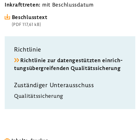
Inkraft­treten:
mit Beschluss­datum
Beschluss­text
(PDF 117,61 kB)
Richt­linie
Richt­linie zur daten­ge­stützten einrich­
tungs­über­grei­fenden Quali­täts­si­che­rung
Zustän­diger Unter­aus­schuss
Quali­täts­si­che­rung