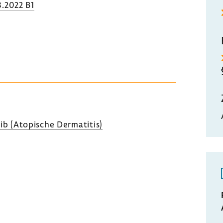
.2022 B1
nib (Atopi­sche Derma­titis)