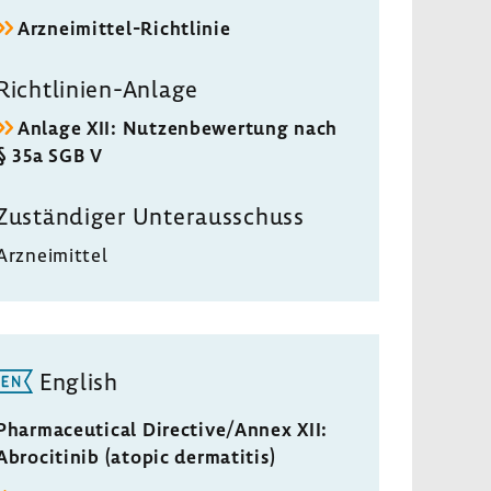
Arzneimittel-​Richtlinie
Richtlinien-​Anlage
Anlage XII: Nutzen­be­wer­tung nach
§ 35a SGB V
Zustän­diger Unter­aus­schuss
Arznei­mittel
English
Pharmaceutical Directive/Annex XII:
Abrocitinib (atopic dermatitis)