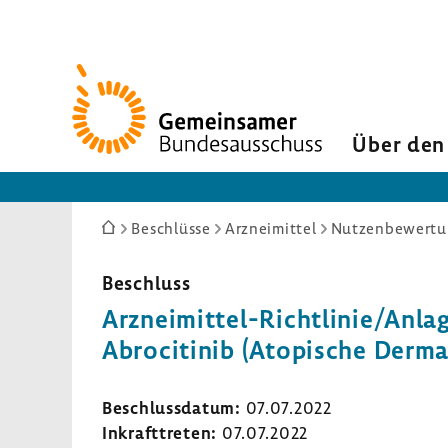
Zur
Startseite
Über den
Sie
Beschlüsse
Arzneimittel
Nutzenbewertun
sind
hier:
Beschluss
Arzneimittel-​Richtlinie/Anlag
Abro­ci­tinib (Atopi­sche Derma­
Beschluss­datum:
07.07.2022
Inkraft­treten:
07.07.2022