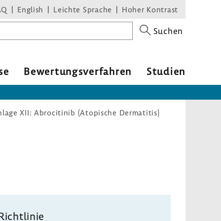
AQ
English
Leichte Sprache
Hoher Kontrast
Suchen
se
Bewer­tungs­ver­fahren
Studien
lage XII: Abrocitinib (Atopische Dermatitis)
Richt­linie