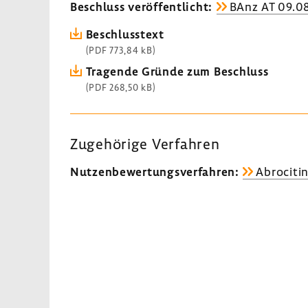
Beschluss veröf­fent­licht:
BAnz AT 09.08
Beschluss­text
(PDF 773,84 kB)
Tragende Gründe zum Beschluss
(PDF 268,50 kB)
Zuge­hö­rige Verfahren
Nutzen­be­wer­tungs­ver­fahren:
Abro­ci­ti