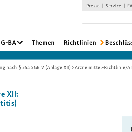
Presse
Service
F
Suchbegriff
 G-BA
Themen
Richt­li­nien
Beschlüs
g nach § 35a SGB V (Anlage XII)
Arzneimittel-Richtlinie/An
e XII:
titis)