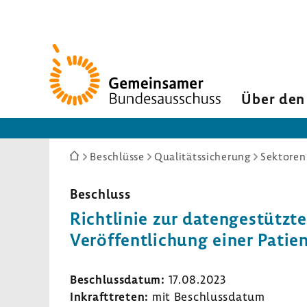
Zur
Startseite
Über den
Sie
Beschlüsse
Qualitätssicherung
Sektoren
sind
hier:
Beschluss
Richt­linie zur daten­ge­stützte
Veröf­fent­li­chung einer Pati­
Beschluss­datum:
17.08.2023
Inkraft­treten:
mit Beschluss­datum