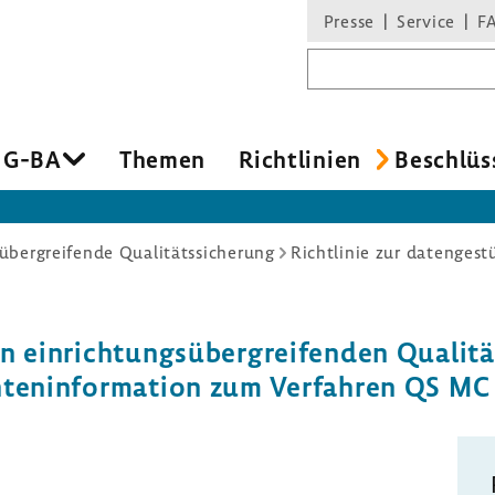
Presse
Service
F
Suchbegriff
 G-BA
Themen
Richt­li­nien
Beschlüs
übergreifende Qualitätssicherung
n einrich­tungs­über­grei­fenden Quali­tät
en­ten­in­for­ma­tion zum Verfahren QS MC