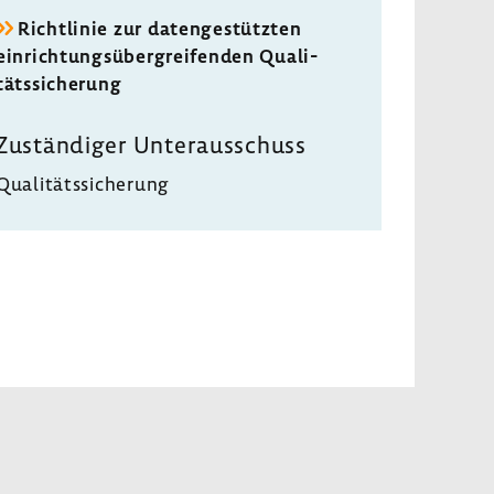
Richt­linie zur daten­ge­stützten
einrich­tungs­über­grei­fenden Quali­
täts­si­che­rung
Zustän­diger Unter­aus­schuss
Quali­täts­si­che­rung