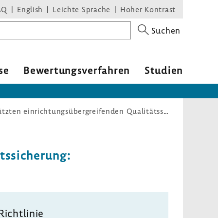
AQ
English
Leichte Sprache
Hoher Kontrast
Suchen
se
Bewer­tungs­ver­fahren
Studien
Richtlinie zur datengestützten einrichtungsübergreifenden Qualitätssicherung: Veröffentlichung einer Patienteninformation zum Verfahren QS MC
s­si­che­rung:
Richt­linie