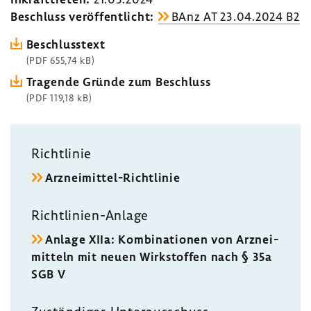
Beschluss veröf­fent­licht:
BAnz AT 23.04.2024 B2
Beschluss­text
(PDF 655,74 kB)
Tragende Gründe zum Beschluss
(PDF 119,18 kB)
Richt­linie
Arzneimittel-​Richtlinie
Richtlinien-​Anlage
Anlage XIIa: Kombi­na­tionen von Arznei­
mit­teln mit neuen Wirk­stoffen nach § 35a
SGB V