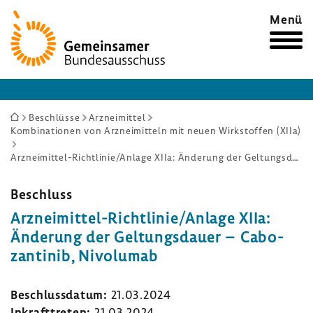
Zur
Menü
Startseite
Sie
Beschlüsse
Arzneimittel
Kombinationen von Arzneimitteln mit neuen Wirkstoffen (XIIa)
sind
hier:
Arzneimittel-Richtlinie/Anlage XIIa: Änderung der Geltungsdauer – Cabozantinib, Nivolumab
Beschluss
Arzneimittel-​Richtlinie/Anlage XIIa:
Ände­rung der Geltungs­dauer – Cabo­
zan­tinib, Nivo­lumab
Beschluss­datum:
21.03.2024
Inkraft­treten:
21.03.2024