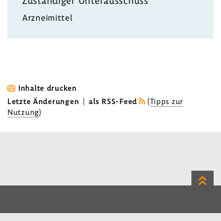
Zustän­diger Unter­aus­schuss
Arznei­mittel
Inhalte drucken
Letzte Änderungen
|
als RSS-Feed
(
Tipps zur
Nutzung
)
Zum
Seite
LinkedIn
Instagram
Bluesky
Impressum
Datenschutz
Kontakt
Inhalt