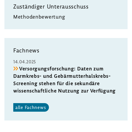
Zustän­diger Unter­aus­schuss
Metho­den­be­wer­tung
Fach­news
14.04.2025
Versor­gungs­for­schung: Daten zum
Darmkrebs-​ und Gebärmutterhalskrebs-​
Screening stehen für die sekun­däre
wissen­schaft­liche Nutzung zur Verfü­gung
alle Fach­news