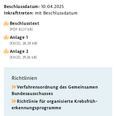
Beschluss­datum:
10.04.2025
Inkraft­treten:
mit Beschluss­datum
Beschluss­text
(PDF 82,17 kB)
Anlage 1
(EXCEL 28,29 kB)
Anlage 2
(EXCEL 29,26 kB)
Richt­li­nien
Verfah­rens­ord­nung des Gemein­samen
Bundes­aus­schusses
Richt­linie für orga­ni­sierte Krebs­früh­
erken­nungs­pro­gramme