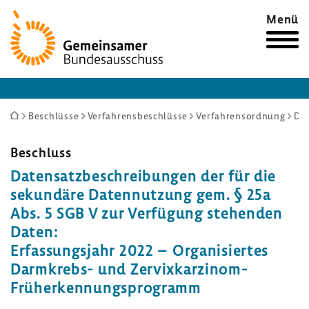
Zur
Menü
Startseite
Sie
Beschlüsse
Verfahrensbeschlüsse
Verfahrensordnung
Datensatzbeschreibungen der für die sekundäre Datennutzung gem. § 25a Abs. 5 SGB V zur Verfügung stehenden Daten: Erfassungsjahr 2022 – Organisiertes Darmkrebs- und Zervixkarzinom-Früherkennungsprogramm
sind
hier:
Beschluss
Daten­satz­be­schrei­bungen der für die
sekun­däre Daten­nut­zung gem. § 25a
Abs. 5 SGB V zur Verfü­gung stehenden
Daten:
Erfas­sungs­jahr 2022 – Orga­ni­siertes
Darmkrebs-​ und Zervixkarzinom-​
Früherkennungsprogramm