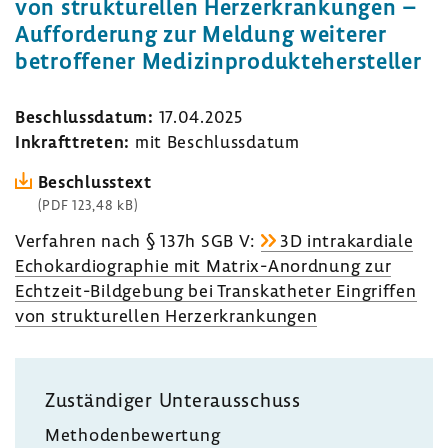
von struk­tu­rellen Herz­er­kran­kungen –
Auffor­de­rung zur Meldung weiterer
betrof­fener Medi­zin­pro­dukte­her­steller
Beschluss­datum:
17.04.2025
Inkraft­treten:
mit Beschluss­datum
Beschluss­text
(PDF 123,48 kB)
Verfahren nach § 137h SGB V:
3D intra­kar­diale
Echo­kar­dio­gra­phie mit Matrix-​Anordnung zur
Echtzeit-​Bildgebung bei Trans­ka­theter Eingriffen
von struk­tu­rellen Herz­er­kran­kungen
Zustän­diger Unter­aus­schuss
Metho­den­be­wer­tung