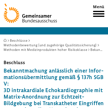
Zur
Menü
Startseite
Sie
Beschlüsse
Methodenbewertung (und zugehörige Qualitätssicherung)
sind
Methoden mit Medizinprodukten hoher Risikoklasse
Bekanntmachung anlässlich einer Informationsübermittlung gemäß § 137h SGB V: 3D intrakardiale Echokardiographie mit Matrix-Anordnung zur Echtzeit-Bildgebung bei Transkatheter Eingriffen von strukturellen Herzerkrankungen – Aufforderung zur Meldung weiterer betroffener Medizinproduktehersteller
hier:
Beschluss
Bekannt­ma­chung anläss­lich einer Infor­
ma­ti­ons­über­mitt­lung gemäß § 137h SGB
V:
3D intra­kar­diale Echo­kar­dio­gra­phie mit
Matrix-​Anordnung zur Echtzeit-​
Bildgebung bei Trans­ka­theter Eingriffen