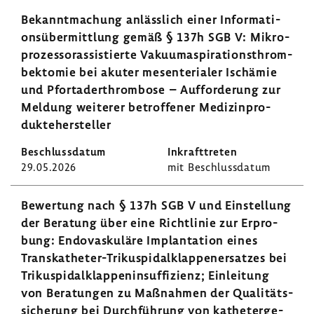
Bekannt­ma­chung anläss­lich einer Infor­ma­ti­
ons­über­mitt­lung gemäß § 137h SGB V: Mikro­
pro­zes­so­ras­sis­tierte Vaku­um­aspi­ra­ti­ons­throm­
bek­tomie bei akuter mesen­te­rialer Ischämie
und Pfort­ader­throm­bose – Auffor­de­rung zur
Meldung weiterer betrof­fener Medi­zin­pro­
dukte­her­steller
29.05.2026
mit Beschluss­datum
Bewer­tung nach § 137h SGB V und Einstel­lung
der Bera­tung über eine Richt­linie zur Erpro­
bung: Endo­vas­ku­läre Implan­ta­tion eines
Transkatheter-​Trikuspidalklappenersatzes bei
Triku­spi­dal­klap­pen­in­suf­fi­zienz; Einlei­tung
von Bera­tungen zu Maßnahmen der Quali­täts­
si­che­rung bei Durch­füh­rung von kathe­terge­