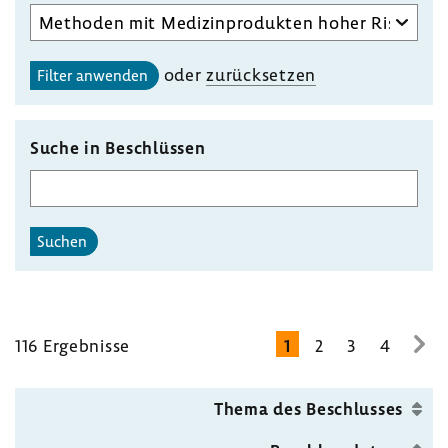
Aufgabenbereich
des
gewählten
oder
zurück­setzen
Filter anwenden
Unterausschusses
auswählen
Suche in Beschlüssen
Suchen
116 Ergeb­nisse
1
2
3
4
zur
näc
Seit
Thema des Beschlusses