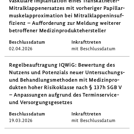
vas­ku­läre Implan­ta­tion eines Transkatheter-​
Mitralklappenersatzes mit vorhe­riger Papillar­
mus­kel­ap­pro­xi­ma­tion bei Mitral­klap­pen­in­suf­
fi­zienz – Auffor­de­rung zur Meldung weiterer
betrof­fener Medi­zin­pro­dukte­her­steller
02.04.2026
mit Beschluss­datum
Regel­be­auf­tra­gung IQWiG: Bewer­tung des
Nutzens und Poten­zials neuer Untersuchungs-​
und Behand­lungs­me­thoden mit Medi­zin­pro­
dukten hoher Risi­ko­klasse nach § 137h SGB V
– Anpas­sungen aufgrund des Terminservice-​
und Versor­gungs­ge­setzes
19.03.2026
mit Beschluss­datum