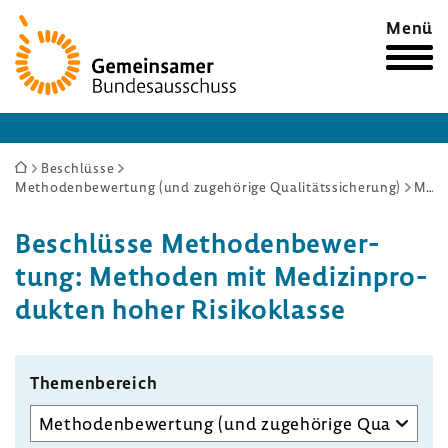
Zur
Menü
Startseite
Sie
Beschlüsse
Methodenbewertung (und zugehörige Qualitätssicherung)
Methoden mit Medizinprodukten hoher Risikoklasse
sind
hier:
Beschlüsse Metho­den­be­wer­
tung: Methoden mit Medi­zin­pro­
dukten hoher Risi­ko­klasse
Themen­be­reich
Unterausschuss
auswählen