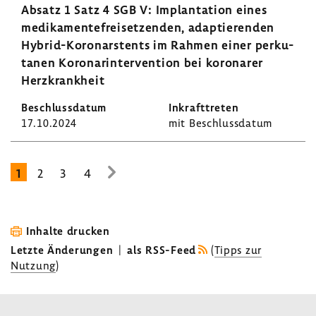
Absatz 1 Satz 4 SGB V: Implan­ta­tion eines
medi­ka­men­te­frei­set­zenden, adap­tie­renden
Hybrid-​Koronarstents im Rahmen einer perku­
tanen Koro­nar­in­ter­ven­tion bei koro­narer
Herz­krank­heit
17.10.2024
mit Beschluss­datum
1
2
3
4
zur
nächsten
Seite
Inhalte drucken
Letzte Änderungen
|
als RSS-Feed
(
Tipps zur
Nutzung
)