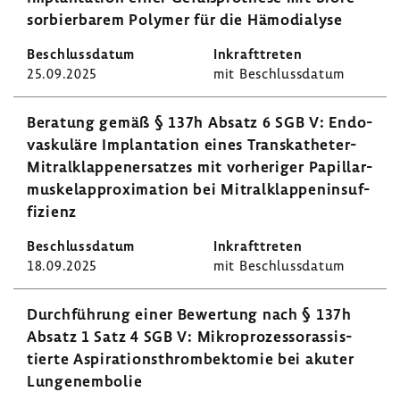
sor­bier­barem Polymer für die Hämo­dia­lyse
25.09.2025
mit Beschluss­datum
Bera­tung gemäß § 137h Absatz 6 SGB V: Endo­
vas­ku­läre Implan­ta­tion eines Transkatheter-​
Mitralklappenersatzes mit vorhe­riger Papillar­
mus­kel­ap­pro­xi­ma­tion bei Mitral­klap­pen­in­suf­
fi­zienz
18.09.2025
mit Beschluss­datum
Durch­füh­rung einer Bewer­tung nach § 137h
Absatz 1 Satz 4 SGB V: Mikro­pro­zes­so­ras­sis­
tierte Aspi­ra­ti­ons­throm­bek­tomie bei akuter
Lungen­em­bolie