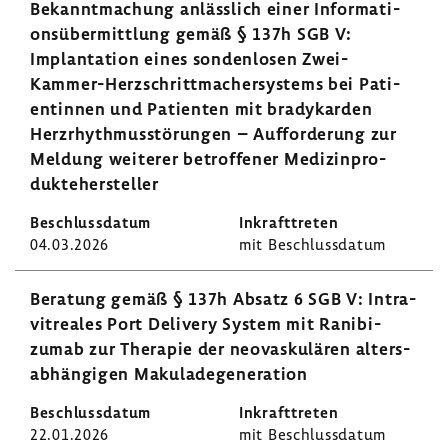
Bekannt­ma­chung anläss­lich einer Infor­ma­ti­
ons­über­mitt­lung gemäß § 137h SGB V:
Implan­ta­tion eines sonden­losen Zwei-​
Kammer-Herzschrittmachersystems bei Pati­
en­tinnen und Pati­enten mit brady­karden
Herz­rhyth­mus­stö­rungen – Auffor­de­rung zur
Meldung weiterer betrof­fener Medi­zin­pro­
dukte­her­steller
04.03.2026
mit Beschluss­datum
Bera­tung gemäß § 137h Absatz 6 SGB V: Intra­
vi­t­reales Port Deli­very System mit Rani­bi­
zumab zur Therapie der neovas­ku­lären alters­
ab­hän­gigen Maku­la­de­ge­ne­ra­tion
22.01.2026
mit Beschluss­datum