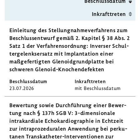
Beschluss­datum
Inkraft­treten
Einlei­tung des Stel­lung­nah­me­ver­fah­rens zum
Beschluss­ent­wurf gemäß 2. Kapitel § 38 Abs. 2
Satz 1 der Verfah­rens­ord­nung: Inverser Schul­
ter­ge­lenks­er­satz mit Implan­ta­tion einer
maßge­fer­tigten Gleno­id­grund­platte bei
schweren Glenoid-​Knochendefekten
23.07.2026
mit Beschluss­datum
Bewer­tung sowie Durch­füh­rung einer Bewer­
tung nach § 137h SGB V: 3-​dimensionale
intra­kar­diale Echo­kar­dio­gra­phie in Echt­zeit
zur intra­pro­ze­du­ralen Anwen­dung bei perku­
tanen Transkatheter-​Interventionen zur