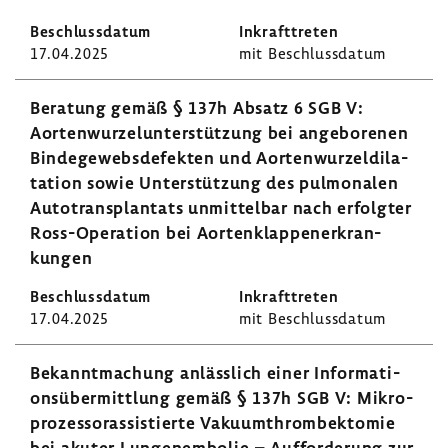
17.04.2025
mit Beschluss­datum
Bera­tung gemäß § 137h Absatz 6 SGB V:
Aorten­wur­zel­un­ter­stüt­zung bei ange­bo­renen
Binde­ge­webs­de­fekten und Aorten­wur­zel­di­la­
ta­tion sowie Unter­stüt­zung des pulmo­nalen
Auto­trans­plan­tats unmit­telbar nach erfolgter
Ross-​Operation bei Aorten­klap­pen­er­kran­
kungen
17.04.2025
mit Beschluss­datum
Bekannt­ma­chung anläss­lich einer Infor­ma­ti­
ons­über­mitt­lung gemäß § 137h SGB V: Mikro­
pro­zes­so­ras­sis­tierte Vaku­um­throm­bek­tomie
bei akuter Lungen­em­bolie – Auffor­de­rung zur