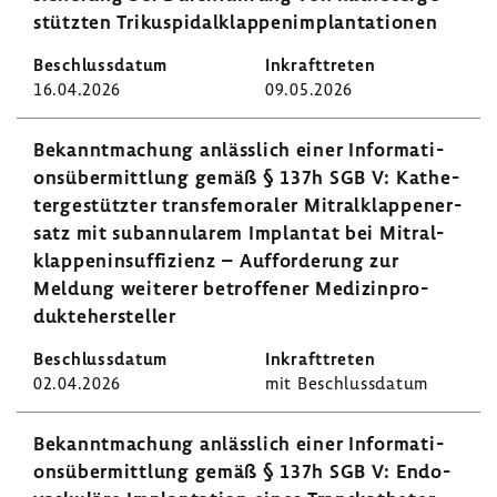
stützten Triku­spi­dal­klap­pen­im­plan­ta­tionen
16.04.2026
09.05.2026
Bekannt­ma­chung anläss­lich einer Infor­ma­ti­
ons­über­mitt­lung gemäß § 137h SGB V: Kathe­
terge­stützter trans­fe­mo­raler Mitral­klap­pen­er­
satz mit suban­nu­larem Implantat bei Mitral­
klap­pen­in­suf­fi­zienz – Auffor­de­rung zur
Meldung weiterer betrof­fener Medi­zin­pro­
dukte­her­steller
02.04.2026
mit Beschluss­datum
Bekannt­ma­chung anläss­lich einer Infor­ma­ti­
ons­über­mitt­lung gemäß § 137h SGB V: Endo­