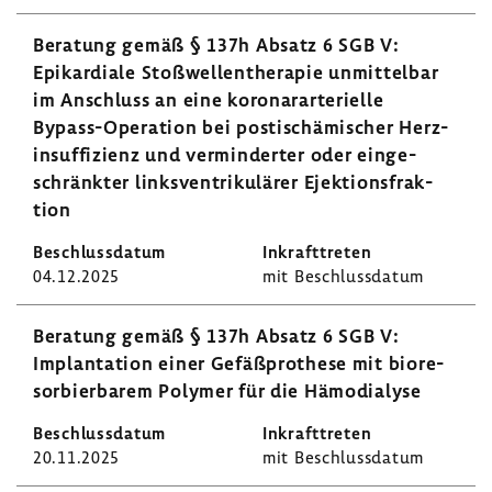
Bera­tung gemäß § 137h Absatz 6 SGB V:
Epikar­diale Stoß­wel­len­the­rapie unmit­telbar
im Anschluss an eine koro­nar­ar­te­ri­elle
Bypass-​Operation bei posti­schä­mi­scher Herz­
in­suf­fi­zienz und vermin­derter oder einge­
schränkter links­ven­tri­ku­lärer Ejek­ti­ons­frak­
tion
04.12.2025
mit Beschluss­datum
Bera­tung gemäß § 137h Absatz 6 SGB V:
Implan­ta­tion einer Gefäß­pro­these mit biore­
sor­bier­barem Polymer für die Hämo­dia­lyse
20.11.2025
mit Beschluss­datum