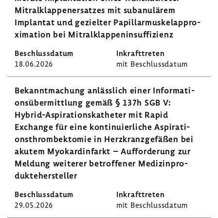
Mitral­klap­pen­er­satzes mit suba­nu­lärem
Implantat und gezielter Papillar­mus­kel­ap­pro­
xi­ma­tion bei Mitral­klap­pen­in­suf­fi­zienz
18.06.2026
mit Beschluss­datum
Bekannt­ma­chung anläss­lich einer Infor­ma­ti­
ons­über­mitt­lung gemäß § 137h SGB V:
Hybrid-​Aspirationskatheter mit Rapid
Exchange für eine konti­nu­ier­liche Aspi­ra­ti­
ons­throm­bek­tomie in Herz­kranz­ge­fäßen bei
akutem Myokard­in­farkt – Auffor­de­rung zur
Meldung weiterer betrof­fener Medi­zin­pro­
dukte­her­steller
29.05.2026
mit Beschluss­datum