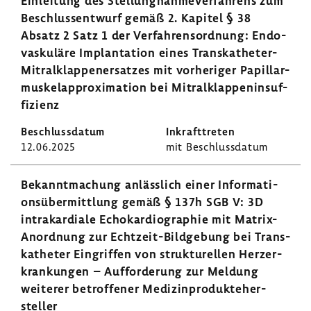
Einlei­tung des Stel­lung­nah­me­ver­fah­rens zum
Beschluss­ent­wurf gemäß 2. Kapitel § 38
Absatz 2 Satz 1 der Verfah­rens­ord­nung: Endo­
vas­ku­läre Implan­ta­tion eines Transkatheter-​
Mitralklappenersatzes mit vorhe­riger Papillar­
mus­kel­ap­pro­xi­ma­tion bei Mitral­klap­pen­in­suf­
fi­zienz
12.06.2025
mit Beschluss­datum
Bekannt­ma­chung anläss­lich einer Infor­ma­ti­
ons­über­mitt­lung gemäß § 137h SGB V: 3D
intra­kar­diale Echo­kar­dio­gra­phie mit Matrix-​
Anordnung zur Echtzeit-​Bildgebung bei Trans­
ka­theter Eingriffen von struk­tu­rellen Herz­er­
kran­kungen – Auffor­de­rung zur Meldung
weiterer betrof­fener Medi­zin­pro­dukte­her­
steller