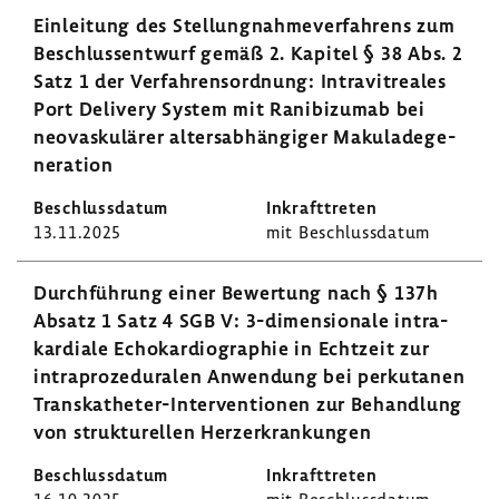
Einlei­tung des Stel­lung­nah­me­ver­fah­rens zum
Beschluss­ent­wurf gemäß 2. Kapitel § 38 Abs. 2
Satz 1 der Verfah­rens­ord­nung: Intra­vi­t­reales
Port Deli­very System mit Rani­bi­zumab bei
neovas­ku­lärer alters­ab­hän­giger Maku­la­de­ge­
ne­ra­tion
13.11.2025
mit Beschluss­datum
Durch­füh­rung einer Bewer­tung nach § 137h
Absatz 1 Satz 4 SGB V: 3-​dimensionale intra­
kar­diale Echo­kar­dio­gra­phie in Echt­zeit zur
intra­pro­ze­du­ralen Anwen­dung bei perku­tanen
Transkatheter-​Interventionen zur Behand­lung
von struk­tu­rellen Herz­er­kran­kungen