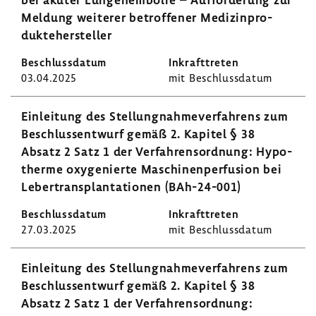
Meldung weiterer betrof­fener Medi­zin­pro­
dukte­her­steller
03.04.2025
mit Beschluss­datum
Einlei­tung des Stel­lung­nah­me­ver­fah­rens zum
Beschluss­ent­wurf gemäß 2. Kapitel § 38
Absatz 2 Satz 1 der Verfah­rens­ord­nung: Hypo­
therme oxyge­nierte Maschi­nen­per­fu­sion bei
Leber­trans­plan­ta­tionen (BAh-​24-001)
27.03.2025
mit Beschluss­datum
Einlei­tung des Stel­lung­nah­me­ver­fah­rens zum
Beschluss­ent­wurf gemäß 2. Kapitel § 38
Absatz 2 Satz 1 der Verfah­rens­ord­nung: