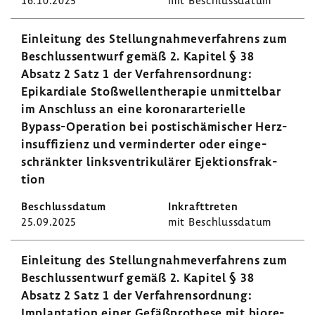
16.10.2025
mit Beschluss­datum
Einlei­tung des Stel­lung­nah­me­ver­fah­rens zum
Beschluss­ent­wurf gemäß 2. Kapitel § 38
Absatz 2 Satz 1 der Verfah­rens­ord­nung:
Epikar­diale Stoß­wel­len­the­rapie unmit­telbar
im Anschluss an eine koro­nar­ar­te­ri­elle
Bypass-​Operation bei posti­schä­mi­scher Herz­
in­suf­fi­zienz und vermin­derter oder einge­
schränkter links­ven­tri­ku­lärer Ejek­ti­ons­frak­
tion
25.09.2025
mit Beschluss­datum
Einlei­tung des Stel­lung­nah­me­ver­fah­rens zum
Beschluss­ent­wurf gemäß 2. Kapitel § 38
Absatz 2 Satz 1 der Verfah­rens­ord­nung:
Implan­ta­tion einer Gefäß­pro­these mit biore­