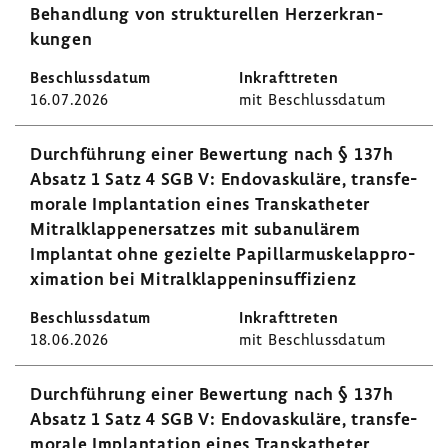
Behand­lung von struk­tu­rellen Herz­er­kran­
kungen
16.07.2026
mit Beschluss­datum
Durch­füh­rung einer Bewer­tung nach § 137h
Absatz 1 Satz 4 SGB V: Endo­vas­ku­läre, trans­fe­
mo­rale Implan­ta­tion eines Trans­ka­theter
Mitral­klap­pen­er­satzes mit suba­nu­lärem
Implantat ohne gezielte Papillar­mus­kel­ap­pro­
xi­ma­tion bei Mitral­klap­pen­in­suf­fi­zienz
18.06.2026
mit Beschluss­datum
Durch­füh­rung einer Bewer­tung nach § 137h
Absatz 1 Satz 4 SGB V: Endo­vas­ku­läre, trans­fe­
mo­rale Implan­ta­tion eines Trans­ka­theter