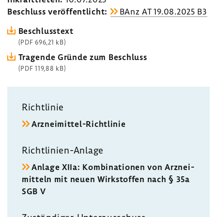
Beschluss veröf­fent­licht:
BAnz AT 19.08.2025 B3
Beschluss­text
(PDF 696,21 kB)
Tragende Gründe zum Beschluss
(PDF 119,88 kB)
Richt­linie
Arzneimittel-​Richtlinie
Richtlinien-​Anlage
Anlage XIIa: Kombi­na­tionen von Arznei­
mit­teln mit neuen Wirk­stoffen nach § 35a
SGB V