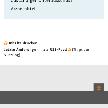
Zustän­diger Unter­aus­schuss
Arznei­mittel
Inhalte drucken
Letzte Änderungen
|
als RSS-Feed
(
Tipps zur
Nutzung
)
Zum
Seite
LinkedIn
Instagram
Bluesky
Impressum
Datenschutz
Kontakt
Inhalt