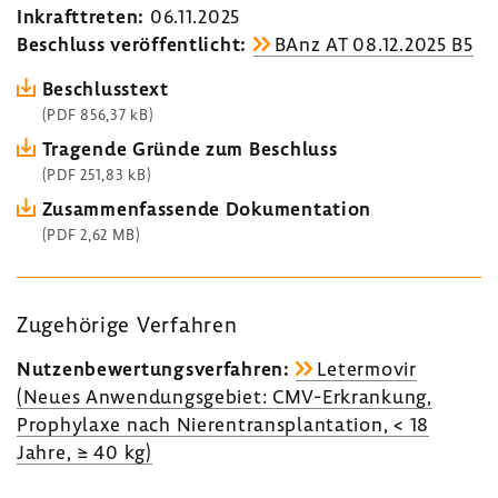
Inkraft­treten:
06.11.2025
Beschluss veröf­fent­licht:
BAnz AT 08.12.2025 B5
Beschluss­text
(PDF 856,37 kB)
Tragende Gründe zum Beschluss
(PDF 251,83 kB)
Zusam­men­fas­sende Doku­men­ta­tion
(PDF 2,62 MB)
Zuge­hö­rige Verfahren
Nutzen­be­wer­tungs­ver­fahren:
Leter­movir
(Neues Anwen­dungs­ge­biet: CMV-​Erkrankung,
Prophy­laxe nach Nieren­trans­plan­ta­tion, < 18
Jahre, ≥ 40 kg)