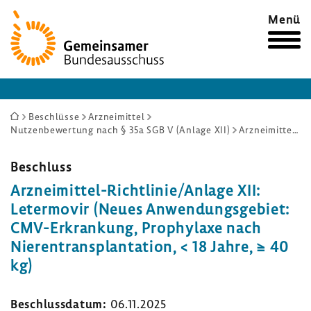
Zur
Menü
Startseite
Sie
Beschlüsse
Arzneimittel
Nutzenbewertung nach § 35a SGB V (Anlage XII)
Arzneimittel-Richtlinie/Anlage XII: Letermovir (Neues Anwendungsgebiet: CMV-Erkrankung, Prophylaxe nach Nierentransplantation, < 18 Jahre, ≥ 40 kg)
sind
hier:
Beschluss
Arzneimittel-​Richtlinie/Anlage XII:
Leter­movir (Neues Anwen­dungs­ge­biet:
CMV-​Erkrankung, Prophy­laxe nach
Nieren­trans­plan­ta­tion, < 18 Jahre, ≥ 40
kg)
Beschluss­datum:
06.11.2025