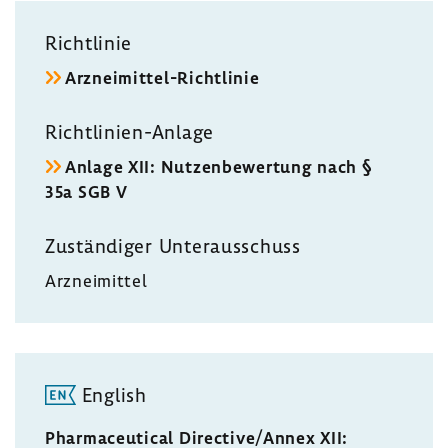
Richt­linie
Arzneimittel-​Richtlinie
Richtlinien-​Anlage
Anlage XII: Nutzen­be­wer­tung nach §
35a SGB V
Zustän­diger Unter­aus­schuss
Arznei­mittel
English
Pharmaceutical Directive/Annex XII: