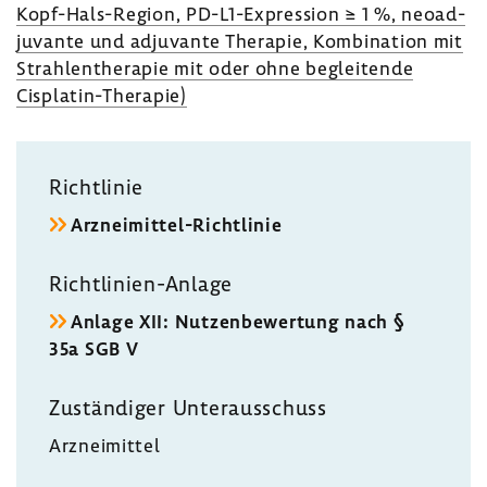
Kopf-​Hals-Region, PD-​L1-Expression ≥ 1 %, neoad­
ju­vante und adju­vante Therapie, Kombi­na­tion mit
Strah­len­the­rapie mit oder ohne beglei­tende
Cisplatin-​Therapie)
Richt­linie
Arzneimittel-​Richtlinie
Richtlinien-​Anlage
Anlage XII: Nutzen­be­wer­tung nach §
35a SGB V
Zustän­diger Unter­aus­schuss
Arznei­mittel