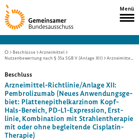
Zur
Menü
Startseite
Sie
Beschlüsse
Arzneimittel
Nutzenbewertung nach § 35a SGB V (Anlage XII)
Arzneimittel-Richtlinie/Anlage XII: Pembrolizumab (Neues Anwendungsgebiet: Plattenepithelkarzinom Kopf-Hals-Bereich, PD-L1-Expression, Erstlinie, Kombination mit Strahlentherapie mit oder ohne begleitende Cisplatin-Therapie)
sind
hier:
Beschluss
Arzneimittel-​Richtlinie/Anlage XII:
Pembro­li­zumab (Neues Anwen­dungs­ge­
biet: Plat­ten­epi­thel­kar­zinom Kopf-​
Hals-Bereich, PD-​L1-Expression, Erst­
linie, Kombi­na­tion mit Strah­len­the­rapie
mit oder ohne beglei­tende Cisplatin-​
Therapie)