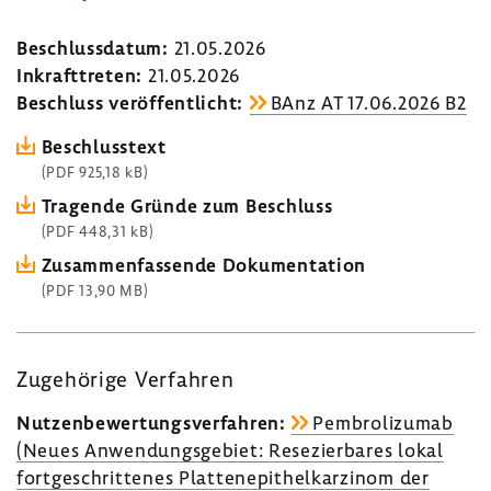
Beschluss­datum:
21.05.2026
Inkraft­treten:
21.05.2026
Beschluss veröf­fent­licht:
BAnz AT 17.06.2026 B2
Beschluss­text
(PDF 925,18 kB)
Tragende Gründe zum Beschluss
(PDF 448,31 kB)
Zusam­men­fas­sende Doku­men­ta­tion
(PDF 13,90 MB)
Zuge­hö­rige Verfahren
Nutzen­be­wer­tungs­ver­fahren:
Pembro­li­zumab
(Neues Anwen­dungs­ge­biet: Rese­zier­bares lokal
fort­ge­schrit­tenes Plat­ten­epi­thel­kar­zinom der