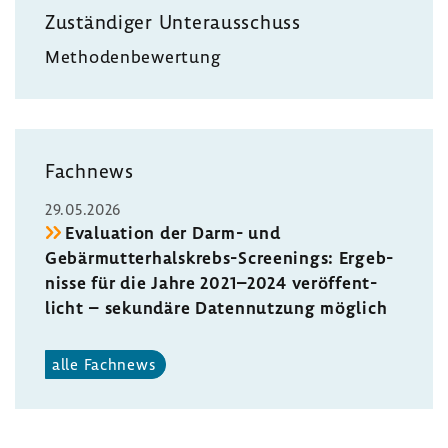
Zustän­diger Unter­aus­schuss
Metho­den­be­wer­tung
Fach­news
29.05.2026
Evalua­tion der Darm- und
Gebärmutterhalskrebs-​Screenings: Ergeb­
nisse für die Jahre 2021–2024 veröf­fent­
licht – sekun­däre Daten­nut­zung möglich
alle Fach­news