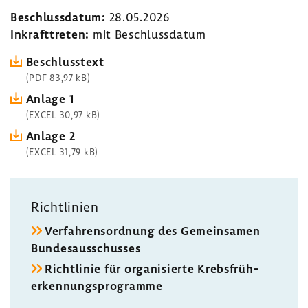
Beschluss­datum:
28.05.2026
Inkraft­treten:
mit Beschluss­datum
Beschluss­text
(PDF 83,97 kB)
Anlage 1
(EXCEL 30,97 kB)
Anlage 2
(EXCEL 31,79 kB)
Richt­li­nien
Verfah­rens­ord­nung des Gemein­samen
Bundes­aus­schusses
Richt­linie für orga­ni­sierte Krebs­früh­
erken­nungs­pro­gramme