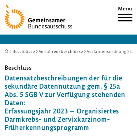
Zur
Menü
Startseite
Sie
Beschlüsse
Verfahrensbeschlüsse
Verfahrensordnung
Datensatzbeschreibungen der für die sekundäre Datennutzung gem. § 25a Abs. 5 SGB V zur Verfügung stehenden Daten: Erfassungsjahr 2023 – Organisiertes Darmkrebs- und Zervixkarzinom-Früherkennungsprogramm
sind
hier:
Beschluss
Daten­satz­be­schrei­bungen der für die
sekun­däre Daten­nut­zung gem. § 25a
Abs. 5 SGB V zur Verfü­gung stehenden
Daten:
Erfas­sungs­jahr 2023 – Orga­ni­siertes
Darmkrebs-​ und Zervixkarzinom-​
Früherkennungsprogramm