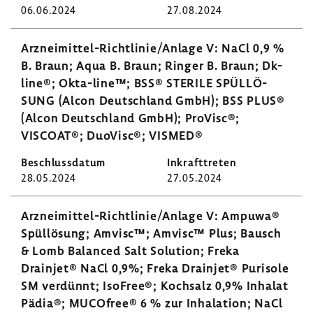
06.06.2024
27.08.2024
Arzneimittel-​Richtlinie/Anlage V: NaCl 0,9 %
B. Braun; Aqua B. Braun; Ringer B. Braun; Dk-
line®; Okta-​line™; BSS® STERILE SPÜL­LÖ­
SUNG (Alcon Deutsch­land GmbH); BSS PLUS®
(Alcon Deutsch­land GmbH); ProVisc®;
VISCOAT®; DuoVisc®; VISMED®
28.05.2024
27.05.2024
Arzneimittel-​Richtlinie/Anlage V: Ampuwa®
Spül­lö­sung; Amvisc™; Amvisc™ Plus; Bausch
& Lomb Balanced Salt Solu­tion; Freka
Drainjet® NaCl 0,9%; Freka Drainjet® Purisole
SM verdünnt; IsoFree®; Koch­salz 0,9% Inhalat
Pädia®; MUCO­free® 6 % zur Inha­la­tion; NaCl