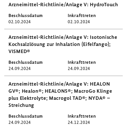
Arzneimittel-​Richtlinie/Anlage V: Hydro­Touch
02.10.2024
02.10.2024
Arzneimittel-​Richtlinie/Anlage V: Isoto­ni­sche
Koch­salz­lö­sung zur Inha­la­tion (Eifel­f­ango);
VISMED®
24.09.2024
24.09.2024
Arzneimittel-​Richtlinie/Anlage V: HEALON
GV®; Healon®; HEALON5®; MacroGo Klinge
plus Elek­tro­lyte; Macrogol TAD®; NYDA® –
Strei­chung
24.09.2024
24.12.2024