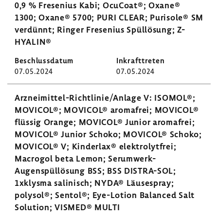
0,9 % Frese­nius Kabi; OcuCoat®; Oxane®
1300; Oxane® 5700; PURI CLEAR; Purisole® SM
verdünnt; Ringer Frese­nius Spül­lö­sung; Z-​
HYALIN®
07.05.2024
07.05.2024
Arzneimittel-​Richtlinie/Anlage V: ISOMOL®;
MOVICOL®; MOVICOL® aroma­frei; MOVICOL®
flüssig Orange; MOVICOL® Junior aroma­frei;
MOVICOL® Junior Schoko; MOVICOL® Schoko;
MOVICOL® V; Kinderlax® elek­tro­lyt­frei;
Macrogol beta Lemon; Serumwerk-​
Augenspüllösung BSS; BSS DISTRA-​SOL;
1xklysma sali­nisch; NYDA® Läuse­spray;
polysol®; Sentol®; Eye-​Lotion Balanced Salt
Solu­tion; VISMED® MULTI