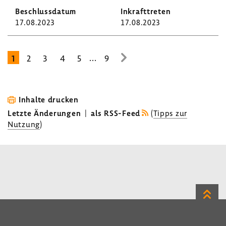
17.08.2023
17.08.2023
...
1
2
3
4
5
9
zur
nächsten
Seite
Inhalte drucken
Letzte Änderungen
|
als RSS-Feed
(
Tipps zur
Nutzung
)
Zum
Seite
LinkedIn
Instagram
Bluesky