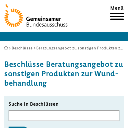
Zur
Menü
Startseite
Sie
Beschlüsse
Beratungsangebot zu sonstigen Produkten zur Wundbehandlung
sind
Beschlüsse Bera­tungs­an­gebot zu
hier:
sons­tigen Produkten zur Wund­
be­hand­lung
Suche in Beschlüssen