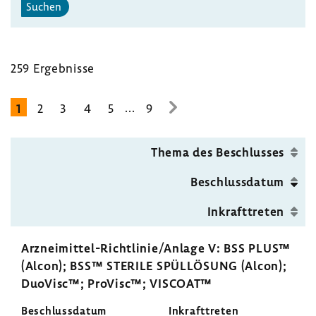
Suchen
259 Ergeb­nisse
...
1
2
3
4
5
9
zur
nächsten
Seite
Thema des Beschlusses
Beschluss­datum
Inkraft­treten
Arzneimittel-​Richtlinie/Anlage V: BSS PLUS™
(Alcon); BSS™ STERILE SPÜL­LÖ­SUNG (Alcon);
DuoVisc™; ProVisc™; VISCOAT™