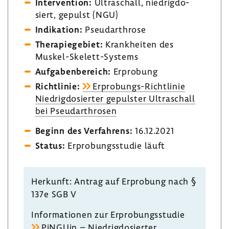
Inter­ven­tion:
Ultra­schall, nied­rig­do­
siert, gepulst (NGU)
Indi­ka­tion:
Pseu­dar­throse
Thera­pie­ge­biet:
Krank­heiten des
Muskel-​Skelett-Systems
Aufga­ben­be­reich:
Erpro­bung
Richt­linie:
Erprobungs-​Richtlinie
Nied­rig­do­sierter gepulster Ultra­schall
bei Pseu­dar­throsen
Beginn des Verfah­rens:
16.12.2021
Status:
Erpro­bungs­studie läuft
Herkunft: Antrag auf Erpro­bung nach §
137e SGB V
Infor­ma­tionen zur Erpro­bungs­studie
PiNGUin – Nied­rig­do­sierter