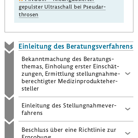
gepulster Ultra­schall bei Pseu­dar­
throsen
Einlei­tung des Bera­tungs­ver­fah­rens
Bekannt­ma­chung des Bera­tungs­
themas, Einho­lung erster Einschät­
zungen, Ermitt­lung stel­lung­nah­me­
be­rech­tigter Medi­zin­pro­dukte­her­
steller
Einlei­tung des Stel­lung­nah­me­ver­
fah­rens
Beschluss über eine Richt­linie zur
Erpro­bung