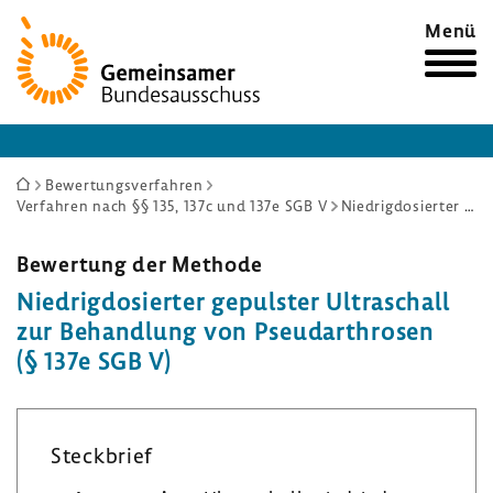
Zur
Menü
Startseite
Sie
Bewertungsverfahren
Verfahren nach §§ 135, 137c und 137e SGB V
Niedrigdosierter gepulster Ultraschall zur Behandlung von Pseudarthrosen (§ 137e SGB V)
sind
hier:
Bewer­tung der Methode
Nied­rig­do­sierter gepulster Ultra­schall
zur Behand­lung von Pseu­dar­throsen
(§ 137e SGB V)
Steck­brief