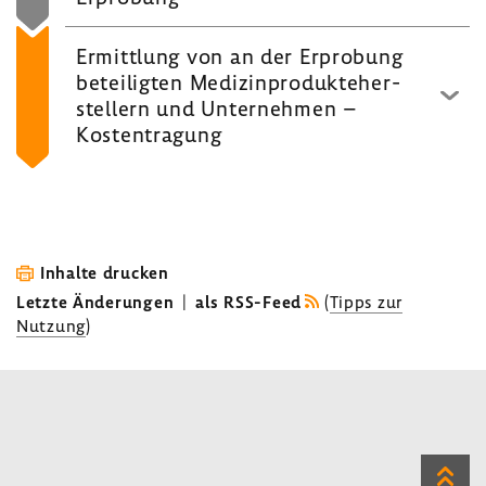
Ermitt­lung von an der Erpro­bung
betei­ligten Medi­zin­pro­dukte­her­
stel­lern und Unter­nehmen –
Kosten­tra­gung
Inhalte drucken
Letzte Änderungen
|
als RSS-Feed
(
Tipps zur
Nutzung
)
Zum