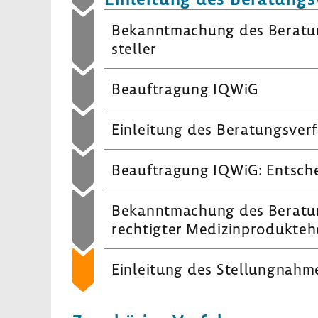
Bekannt­ma­chung des Bera­tung
steller
Beauf­tra­gung IQWiG
Einlei­tung des Bera­tungs­ver­
Beauf­tra­gung IQWiG: Entsche
Bekannt­ma­chung des Bera­tung
rech­tigter Medi­zin­pro­dukte­h
Einlei­tung des Stel­lung­nah­me