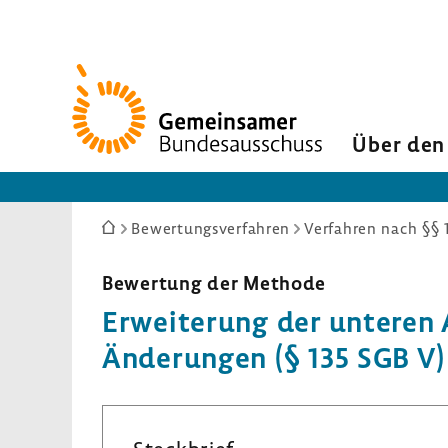
Zur
Startseite
Über den
Sie
Bewertungsverfahren
Verfahren nach §§ 
sind
hier:
Bewer­tung der Methode
Erwei­te­rung der unteren
Ände­rungen (§ 135 SGB V)