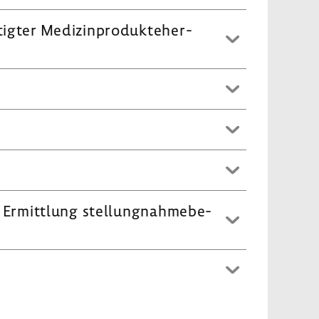
igter Medi­zin­pro­dukte­her­
rmitt­lung stel­lung­nah­me­be­