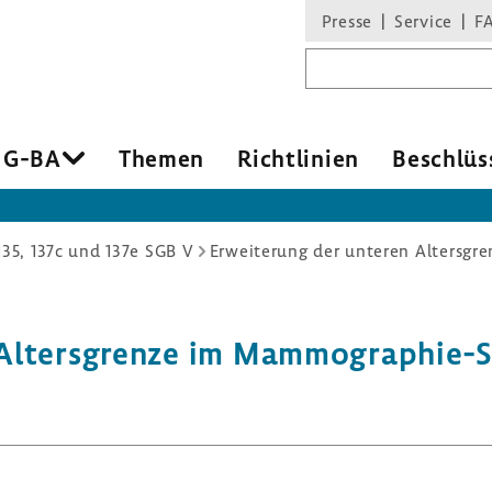
Presse
Service
F
Suchbegriff
 G-BA
Themen
Richt­li­nien
Beschlüs
135, 137c und 137e SGB V
 Alters­grenze im Mammographie-​