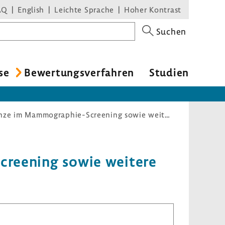
AQ
English
Leichte Sprache
Hoher Kontrast
Suchen
se
Bewer­tungs­ver­fahren
Studien
Erweiterung der unteren Altersgrenze im Mammographie-Screening sowie weitere Änderungen (§ 135 SGB V)
Screening sowie weitere