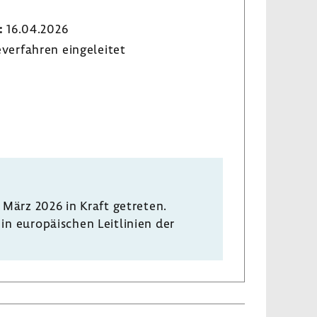
:
16.04.2026
­ver­fahren einge­leitet
 März 2026 in Kraft getreten.
euro­päi­schen Leit­li­nien der