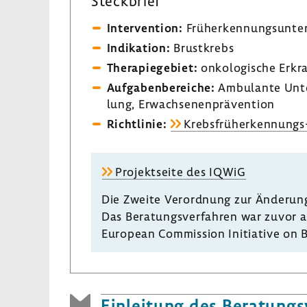
Steck­brief
Inter­ven­tion:
Früh­erken­nungs­un­te
Indi­ka­tion:
Brust­krebs
Thera­pie­ge­biet:
onko­lo­gi­sche Erk
Aufga­ben­be­reiche:
Ambu­lante Unt
lung, Erwach­se­nen­prä­ven­tion
Richt­linie:
Krebsfrüherkennungs-​
Projekt­seite des IQWiG
Die Zweite Verord­nung zur Ände­run
Das Bera­tungs­ver­fahren war zuvor a
European Commis­sion Initia­tive on 
Einlei­tung des Bera­tungs­