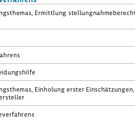
s­themas, Ermitt­lung stel­lung­nah­me­be­rech­t
fah­rens
i­dungs­hilfe
s­themas, Einho­lung erster Einschät­zungen, E
er­steller
­ver­fah­rens