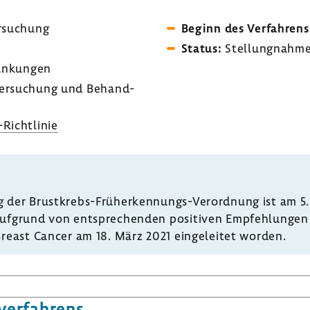
r­su­chung
Beginn des Verfah­rens
Status:
Stel­lung­nah­me
ran­kungen
er­su­chung und Behand­
Richtlinie
g der Brustkrebs-​Früherkennungs-Verordnung ist am 5.
ufgrund von entspre­chenden posi­tiven Empfeh­lungen in 
Breast Cancer am 18. März 2021 einge­leitet worden.
ver­fah­rens