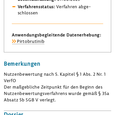
Verfah­rens­status:
Verfahren abge­
schlossen
Anwen­dungs­be­glei­tende Daten­er­he­bung:
Pirto­bru­tinib
Bemer­kungen
Nutzen­be­wer­tung nach 5. Kapitel § 1 Abs. 2 Nr. 1
VerfO
Der maßgeb­liche Zeit­punkt für den Beginn des
Nutzen­be­wer­tungs­ver­fah­rens wurde gemäß § 35a
Absatz 5b SGB V verlegt.
Dossier