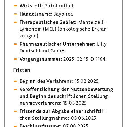
Wirk­stoff:
Pirto­bru­tinib
Handels­name:
Jaypirca
Thera­peu­ti­sches Gebiet:
Mantelzell-​
Lymphom (MCL) (onko­lo­gi­sche Erkran­
kungen)
Phar­ma­zeu­ti­scher Unter­nehmer:
Lilly
Deutsch­land GmbH
Vorgangs­nummer:
2025-​02-15-D-1164
Fristen
Beginn des Verfah­rens:
15.02.2025
Veröf­fent­li­chung der Nutzen­be­wer­tung
und Beginn des schrift­li­chen Stel­lung­
nah­me­ver­fah­rens:
15.05.2025
Fris­tende zur Abgabe einer schrift­li­
chen Stel­lung­nahme:
05.06.2025
Beschluss­fas­sung:
07.08.2025