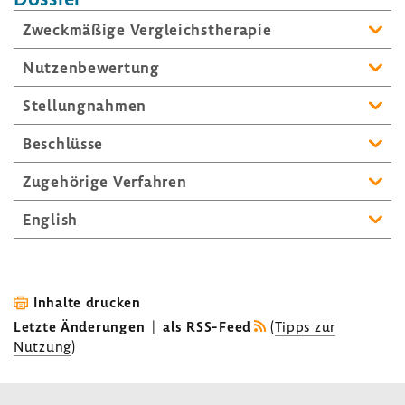
Zweck­mä­ßige Vergleichs­the­rapie
Nutzen­be­wer­tung
Stel­lung­nahmen
Beschlüsse
Zuge­hö­rige Verfahren
English
Inhalte drucken
Letzte Änderungen
|
als RSS-Feed
(
Tipps zur
Nutzung
)