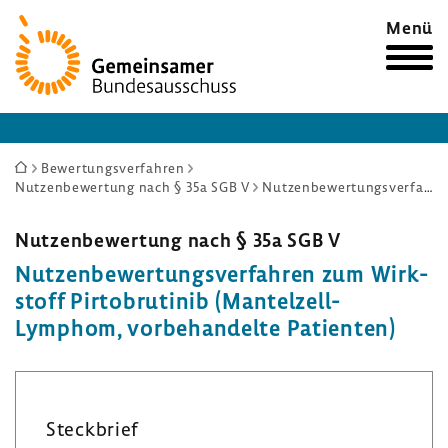
Zur
Menü
Startseite
Sie
Bewertungsverfahren
Nutzenbewertung nach § 35a SGB V
Nutzenbewertungsverfahren zum Wirkstoff Pirtobrutinib (Mantelzell-Lymphom, vorbehandelte Patienten)
sind
hier:
Nutzen­be­wer­tung nach § 35a SGB V
Nutzen­be­wer­tungs­ver­fahren zum Wirk­
stoff Pirto­bru­tinib (Mantelzell-​
Lymphom, vorbe­han­delte Pati­enten)
Steck­brief