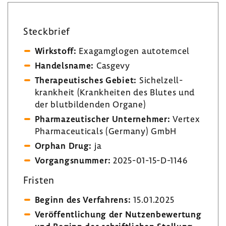
Steck­brief
Wirk­stoff:
Exagam­glogen auto­temcel
Handels­name:
Casgevy
Thera­peu­ti­sches Gebiet:
Sichel­zell­
krank­heit (Krank­heiten des Blutes und
der blut­bil­denden Organe)
Phar­ma­zeu­ti­scher Unter­nehmer:
Vertex
Phar­ma­ceu­ti­cals (Germany) GmbH
Orphan Drug:
ja
Vorgangs­nummer:
2025-​01-15-D-1146
Fristen
Beginn des Verfah­rens:
15.01.2025
Veröf­fent­li­chung der Nutzen­be­wer­tung