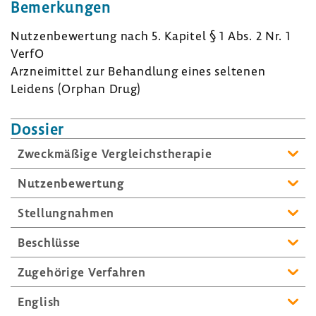
Bemer­kungen
Nutzen­be­wer­tung nach 5. Kapitel § 1 Abs. 2 Nr. 1
VerfO
Arznei­mittel zur Behand­lung eines seltenen
Leidens (Orphan Drug)
Dossier
Zweck­mä­ßige Vergleichs­the­rapie
Nutzen­be­wer­tung
Stel­lung­nahmen
Beschlüsse
Zuge­hö­rige Verfahren
English