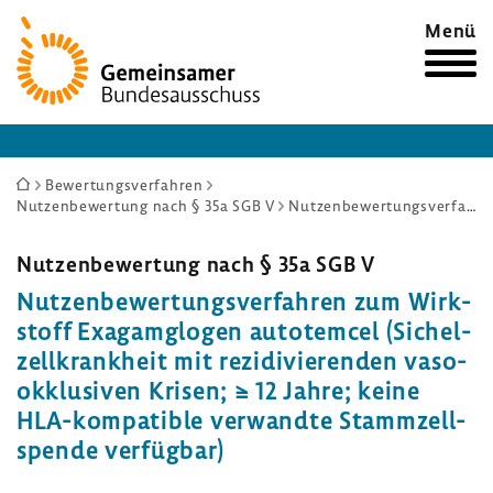
Zur
Menü
Startseite
Sie
Bewertungsverfahren
Nutzenbewertung nach § 35a SGB V
Nutzenbewertungsverfahren zum Wirkstoff Exagamglogen autotemcel (Sichelzellkrankheit mit rezidivierenden vasookklusiven Krisen; ≥ 12 Jahre; keine HLA-kompatible verwandte Stammzellspende verfügbar)
sind
hier:
Nutzen­be­wer­tung nach § 35a SGB V
Nutzen­be­wer­tungs­ver­fahren zum Wirk­
stoff Exagam­glogen auto­temcel (Sichel­
zell­krank­heit mit rezi­di­vie­renden vaso­
ok­klu­siven Krisen; ≥ 12 Jahre; keine
HLA-​kompatible verwandte Stamm­zell­
spende verfügbar)