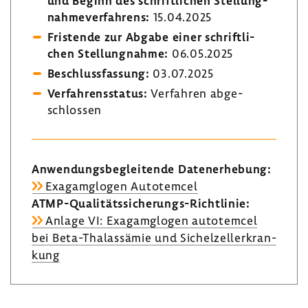
und Beginn des schrift­li­chen Stel­lung­
nah­me­ver­fah­rens:
15.04.2025
Fris­tende zur Abgabe einer schrift­li­
chen Stel­lung­nahme:
06.05.2025
Beschluss­fas­sung:
03.07.2025
Verfah­rens­status:
Verfahren abge­
schlossen
Anwen­dungs­be­glei­tende Daten­er­he­bung:
Exagam­glogen Auto­temcel
ATMP-​Qualitätssicherungs-Richtlinie:
Anlage VI: Exagam­glogen auto­temcel
bei Beta-​Thalassämie und Sichel­zel­l­er­kran­
kung