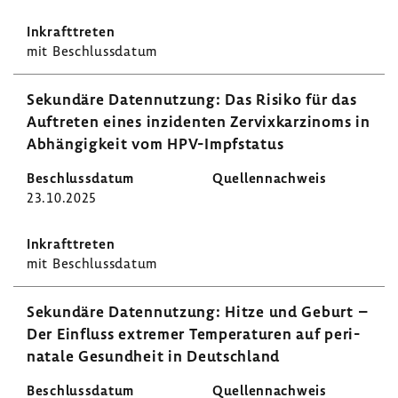
mit Beschluss­datum
Sekun­däre Daten­nut­zung: Das Risiko für das
Auftreten eines inzi­denten Zervix­kar­zi­noms in
Abhän­gig­keit vom HPV-​Impfstatus
23.10.2025
mit Beschluss­datum
Sekun­däre Daten­nut­zung: Hitze und Geburt –
Der Einfluss extremer Tempe­ra­turen auf peri­
na­tale Gesund­heit in Deutsch­land