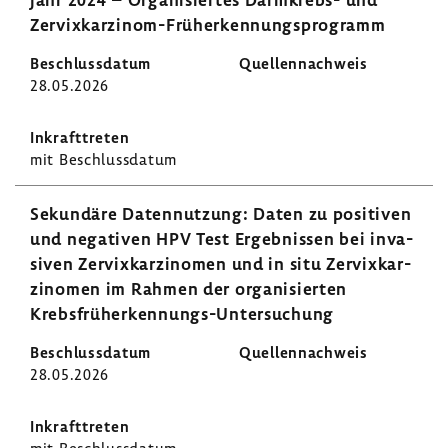
Zervixkarzinom-​Früherkennungsprogramm
28.05.2026
mit Beschluss­datum
Sekun­däre Daten­nut­zung: Daten zu posi­tiven
und nega­tiven HPV Test Ergeb­nissen bei inva­
siven Zervix­kar­zi­nomen und in situ Zervix­kar­
zi­nomen im Rahmen der orga­ni­sierten
Krebsfrüherkennungs-​Untersuchung
28.05.2026