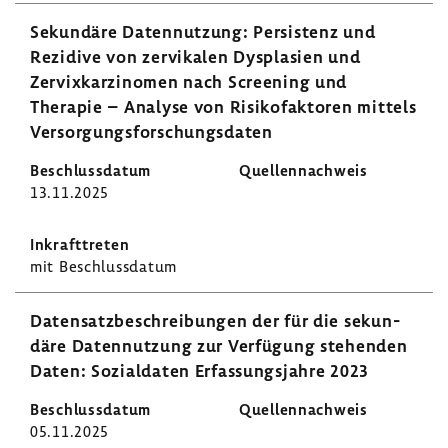
Sekun­däre Daten­nut­zung: Persis­tenz und
Rezi­dive von zervi­kalen Dyspla­sien und
Zervix­kar­zi­nomen nach Scree­ning und
Therapie – Analyse von Risi­ko­fak­toren mittels
Versor­gungs­for­schungs­daten
13.11.2025
mit Beschluss­datum
Daten­satz­be­schrei­bungen der für die sekun­
däre Daten­nut­zung zur Verfü­gung stehenden
Daten: Sozi­al­daten Erfas­sungs­jahre 2023
05.11.2025