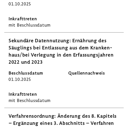
01.10.2025
mit Beschluss­datum
Sekun­däre Daten­nut­zung: Ernäh­rung des
Säug­lings bei Entlas­sung aus dem Kran­ken­
haus/bei Verle­gung in den Erfas­sungs­jahren
2022 und 2023
01.10.2025
mit Beschluss­datum
Verfah­rens­ord­nung: Ände­rung des 8. Kapi­tels
– Ergän­zung eines 3. Abschnitts – Verfahren