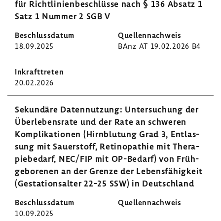
für Richt­li­ni­en­be­schlüsse nach § 136 Absatz 1
Satz 1 Nummer 2 SGB V
18.09.2025
BAnz AT 19.02.2026 B4
20.02.2026
Sekun­däre Daten­nut­zung: Unter­su­chung der
Über­le­bens­rate und der Rate an schweren
Kompli­ka­tionen (Hirn­blu­tung Grad 3, Entlas­
sung mit Sauer­stoff, Reti­no­pa­thie mit Thera­
pie­be­darf, NEC/FIP mit OP-​Bedarf) von Früh­
ge­bo­renen an der Grenze der Lebens­fä­hig­keit
(Gesta­ti­ons­alter 22-25 SSW) in Deutsch­land
10.09.2025