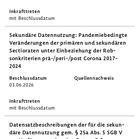
mit Beschluss­datum
Sekun­däre Daten­nut­zung: Pande­mie­be­dingte
Verän­de­rungen der primären und sekun­dären
Sectioraten unter Einbe­zie­hung der Rob-​
sonkriterien prä-/peri-/post Corona 2017-​
2024
03.06.2026
mit Beschluss­datum
Daten­satz­be­schrei­bungen der für die sekun­
däre Daten­nut­zung gem. § 25a Abs. 5 SGB V