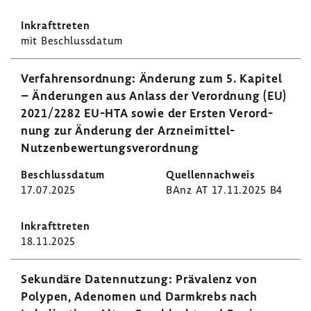
mit Beschluss­datum
Verfah­rens­ord­nung: Ände­rung zum 5. Kapitel
– Ände­rungen aus Anlass der Verord­nung (EU)
2021/2282 EU-HTA sowie der Ersten Verord­
nung zur Ände­rung der Arzneimittel-​
Nutzenbewertungsverordnung
17.07.2025
BAnz AT 17.11.2025 B4
18.11.2025
Sekun­däre Daten­nut­zung: Präva­lenz von
Polypen, Adenomen und Darm­krebs nach