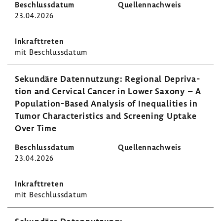
23.04.2026
mit Beschluss­datum
Sekun­däre Daten­nut­zung: Regional Depri­va­
tion and Cervical Cancer in Lower Saxony – A
Population-​Based Analysis of Inequa­li­ties in
Tumor Charac­te­ris­tics and Scree­ning Uptake
Over Time
23.04.2026
mit Beschluss­datum