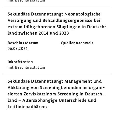
mit Beschluss­datum
Sekun­däre Daten­nut­zung: Neona­to­lo­gi­sche
Versor­gung und Behand­lungs­er­geb­nisse bei
extrem früh­ge­bo­renen Säug­lingen in Deutsch­
land zwischen 2014 und 2023
06.05.2026
mit Beschluss­datum
Sekun­däre Daten­nut­zung: Manage­ment und
Abklä­rung von Scree­ning­be­funden im orga­ni­
sierten Zervix­kar­zinom Scree­ning in Deutsch­
land – Alters­ab­hän­gige Unter­schiede und
Leit­li­ni­en­ad­hä­renz