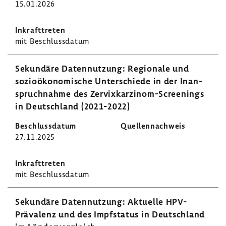
15.01.2026
mit Beschluss­datum
Sekun­däre Daten­nut­zung: Regio­nale und
sozio­öko­no­mi­sche Unter­schiede in der Inan­
spruch­nahme des Zervixkarzinom-​Screenings
in Deutsch­land (2021-​2022)
27.11.2025
mit Beschluss­datum
Sekun­däre Daten­nut­zung: Aktu­elle HPV-​
Prävalenz und des Impf­status in Deutsch­land