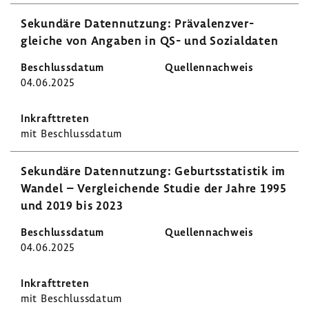
Sekun­däre Daten­nut­zung: Präva­lenz­ver­
gleiche von Angaben in QS- und Sozi­al­daten
04.06.2025
mit Beschluss­datum
Sekun­däre Daten­nut­zung: Geburts­sta­tistik im
Wandel – Verglei­chende Studie der Jahre 1995
und 2019 bis 2023
04.06.2025
mit Beschluss­datum