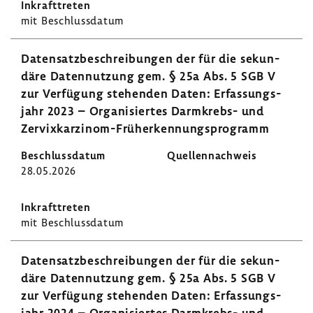
mit Beschluss­datum
Daten­satz­be­schrei­bungen der für die sekun­
däre Daten­nut­zung gem. § 25a Abs. 5 SGB V
zur Verfü­gung stehenden Daten: Erfas­sungs­
jahr 2023 – Orga­ni­siertes Darmkrebs-​ und
Zervixkarzinom-​Früherkennungsprogramm
28.05.2026
mit Beschluss­datum
Daten­satz­be­schrei­bungen der für die sekun­
däre Daten­nut­zung gem. § 25a Abs. 5 SGB V
zur Verfü­gung stehenden Daten: Erfas­sungs­
jahr 2024 – Orga­ni­siertes Darmkrebs-​ und