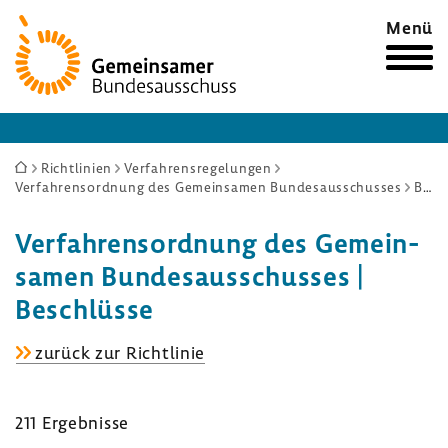
Zur
Menü
Startseite
Sie
Richtlinien
Verfahrensregelungen
Verfahrensordnung des Gemeinsamen Bundesausschusses
Beschlüsse
sind
hier:
Verfah­rens­ord­nung des Gemein­
samen Bundes­aus­schusses |
Beschlüsse
Verfah­
zurück zur Richt­linie
rens­
ord­
211 Ergeb­nisse
nung