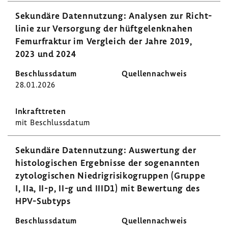
Sekun­däre Daten­nut­zung: Analysen zur Richt­
linie zur Versor­gung der hüft­ge­lenk­nahen
Femur­fraktur im Vergleich der Jahre 2019,
2023 und 2024
28.01.2026
mit Beschluss­datum
Sekun­däre Daten­nut­zung: Auswer­tung der
histo­lo­gi­schen Ergeb­nisse der soge­nannten
zyto­lo­gi­schen Nied­ri­g­ri­si­ko­gruppen (Gruppe
I, IIa, II-p, II-g und IIID1) mit Bewer­tung des
HPV-​Subtyps