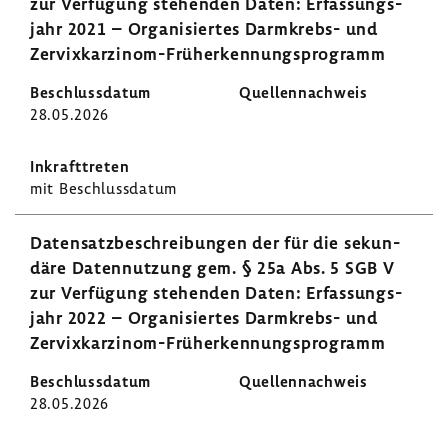
zur Verfü­gung stehenden Daten: Erfas­sungs­
jahr 2021 – Orga­ni­siertes Darmkrebs-​ und
Zervixkarzinom-​Früherkennungsprogramm
28.05.2026
mit Beschluss­datum
Daten­satz­be­schrei­bungen der für die sekun­
däre Daten­nut­zung gem. § 25a Abs. 5 SGB V
zur Verfü­gung stehenden Daten: Erfas­sungs­
jahr 2022 – Orga­ni­siertes Darmkrebs-​ und
Zervixkarzinom-​Früherkennungsprogramm
28.05.2026