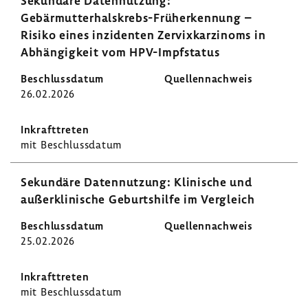
Sekun­däre Daten­nut­zung:
Gebärmutterhalskrebs-​Früherkennung –
Risiko eines inzi­denten Zervix­kar­zi­noms in
Abhän­gig­keit vom HPV-​Impfstatus
26.02.2026
mit Beschluss­datum
Sekun­däre Daten­nut­zung: Klini­sche und
außer­kli­ni­sche Geburts­hilfe im Vergleich
25.02.2026
mit Beschluss­datum