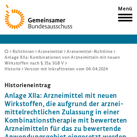
Zur
Menü
Startseite
Sie
Richtlinien
Arzneimittel
Arzneimittel-Richtlinie
Anlage XIIa: Kombinationen von Arzneimitteln mit neuen
sind
Wirkstoffen nach § 35a SGB V
hier:
Historie
Version mit Inkrafttreten vom 04.04.2024
Histo­ri­en­ein­trag
Anlage XIIa: Arznei­mittel mit neuen
Wirk­stoffen, die aufgrund der arznei­
mit­tel­recht­li­chen Zulas­sung in einer
Kombi­na­ti­ons­the­rapie mit bewer­teten
Arznei­mit­teln für das zu bewer­tende
Anwen­dungs­ge­biet einge­setzt werden