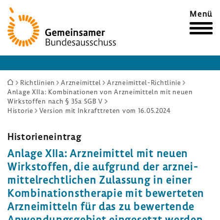
Zur
Menü
Startseite
Sie
Richtlinien
Arzneimittel
Arzneimittel-Richtlinie
Anlage XIIa: Kombinationen von Arzneimitteln mit neuen
sind
Wirkstoffen nach § 35a SGB V
hier:
Historie
Version mit Inkrafttreten vom 16.05.2024
Histo­ri­en­ein­trag
Anlage XIIa: Arznei­mittel mit neuen
Wirk­stoffen, die aufgrund der arznei­
mit­tel­recht­li­chen Zulas­sung in einer
Kombi­na­ti­ons­the­rapie mit bewer­teten
Arznei­mit­teln für das zu bewer­tende
Anwen­dungs­ge­biet einge­setzt werden