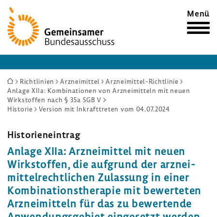
Zur
Menü
Startseite
Sie
Richtlinien
Arzneimittel
Arzneimittel-Richtlinie
Anlage XIIa: Kombinationen von Arzneimitteln mit neuen
sind
Wirkstoffen nach § 35a SGB V
hier:
Historie
Version mit Inkrafttreten vom 04.07.2024
Histo­ri­en­ein­trag
Anlage XIIa: Arznei­mittel mit neuen
Wirk­stoffen, die aufgrund der arznei­
mit­tel­recht­li­chen Zulas­sung in einer
Kombi­na­ti­ons­the­rapie mit bewer­teten
Arznei­mit­teln für das zu bewer­tende
Anwen­dungs­ge­biet einge­setzt werden