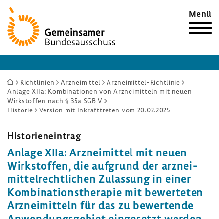
Zur
Menü
Startseite
Sie
Richtlinien
Arzneimittel
Arzneimittel-Richtlinie
Anlage XIIa: Kombinationen von Arzneimitteln mit neuen
sind
Wirkstoffen nach § 35a SGB V
hier:
Historie
Version mit Inkrafttreten vom 20.02.2025
Histo­ri­en­ein­trag
Anlage XIIa: Arznei­mittel mit neuen
Wirk­stoffen, die aufgrund der arznei­
mit­tel­recht­li­chen Zulas­sung in einer
Kombi­na­ti­ons­the­rapie mit bewer­teten
Arznei­mit­teln für das zu bewer­tende
Anwen­dungs­ge­biet einge­setzt werden