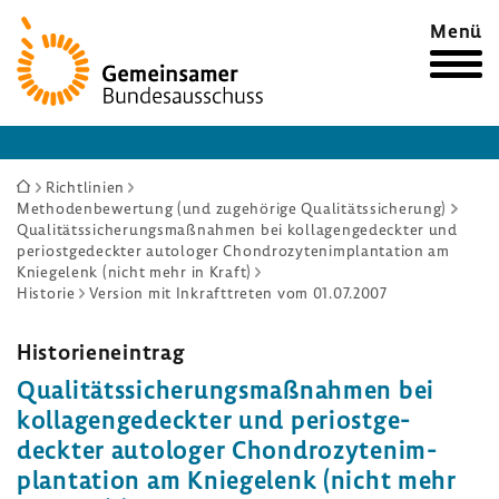
Zur
Menü
Startseite
Sie
Richtlinien
Methodenbewertung (und zugehörige Qualitätssicherung)
sind
Qualitätssicherungsmaßnahmen bei kollagengedeckter und
hier:
periostgedeckter autologer Chondrozytenimplantation am
Kniegelenk (nicht mehr in Kraft)
Historie
Version mit Inkrafttreten vom 01.07.2007
Histo­ri­en­ein­trag
Quali­täts­si­che­rungs­maß­nahmen bei
kolla­gen­ge­deckter und peri­ost­ge­
deckter auto­loger Chon­dro­zy­ten­im­
plan­ta­tion am Knie­ge­lenk (nicht mehr