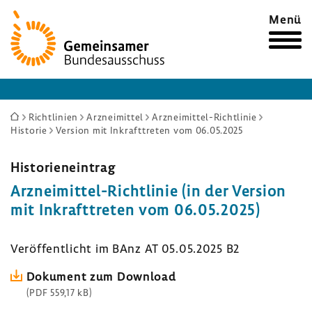
Zur
Menü
Startseite
Sie
Richtlinien
Arzneimittel
Arzneimittel-Richtlinie
Historie
Version mit Inkrafttreten vom 06.05.2025
sind
hier:
Histo­ri­en­ein­trag
Arzneimittel-​Richtlinie (in der Version
mit Inkraft­treten vom 06.05.2025)
Veröf­fent­licht im BAnz AT 05.05.2025 B2
Doku­ment zum Down­load
(PDF 559,17 kB)