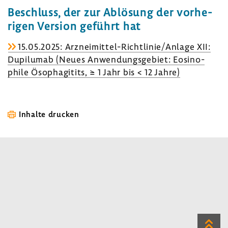
Beschluss, der zur Ablö­sung der vorhe­
rigen Version geführt hat
15.05.2025: Arzneimittel-​​Richt­linie/Anlage XII:
Dupilumab (Neues Anwen­dungs­ge­biet: Eosi­no­
phile Ösopha­gi­tits, ≥ 1 Jahr bis < 12 Jahre)
Inhalte drucken
Zum