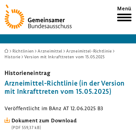
Zur
Menü
Startseite
Sie
Richtlinien
Arzneimittel
Arzneimittel-Richtlinie
Historie
Version mit Inkrafttreten vom 15.05.2025
sind
hier:
Histo­ri­en­ein­trag
Arzneimittel-​Richtlinie (in der Version
mit Inkraft­treten vom 15.05.2025)
Veröf­fent­licht im BAnz AT 12.06.2025 B3
Doku­ment zum Down­load
(PDF 559,37 kB)