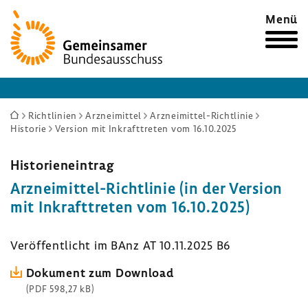
Zur
Menü
Startseite
Sie
Richtlinien
Arzneimittel
Arzneimittel-Richtlinie
Historie
Version mit Inkrafttreten vom 16.10.2025
sind
hier:
Histo­ri­en­ein­trag
Arzneimittel-​Richtlinie (in der Version
mit Inkraft­treten vom 16.10.2025)
Veröf­fent­licht im BAnz AT 10.11.2025 B6
Doku­ment zum Down­load
(PDF 598,27 kB)