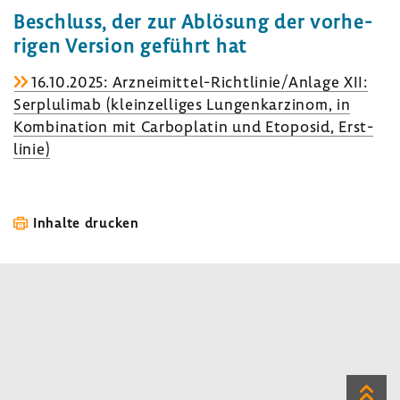
Beschluss, der zur Ablö­sung der vorhe­
rigen Version geführt hat
16.10.2025: Arzneimittel-​Richtlinie/Anlage XII:
Serplu­limab (klein­zelliges Lungen­kar­zinom, in
Kombi­na­tion mit Carb­o­platin und Etoposid, Erst­
linie)
Inhalte drucken
Zum