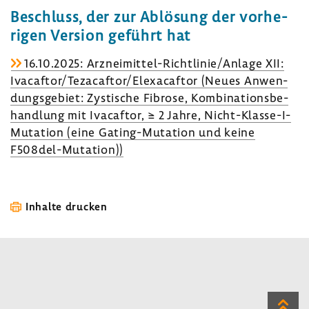
Beschluss, der zur Ablö­sung der vorhe­
rigen Version geführt hat
16.10.2025: Arzneimittel-​Richtlinie/Anlage XII:
Ivacaftor/Teza­caftor/Elexa­caftor (Neues Anwen­
dungs­ge­biet: Zysti­sche Fibrose, Kombi­na­ti­ons­be­
hand­lung mit Ivacaftor, ≥ 2 Jahre, Nicht-​Klasse-I-
Mutation (eine Gating-​Mutation und keine
F508del-​Mutation))
Inhalte drucken
Zum