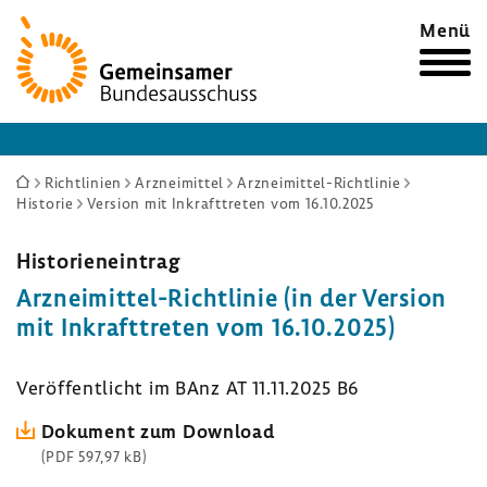
Zur
Menü
Startseite
Sie
Richtlinien
Arzneimittel
Arzneimittel-Richtlinie
Historie
Version mit Inkrafttreten vom 16.10.2025
sind
hier:
Histo­ri­en­ein­trag
Arzneimittel-​Richtlinie (in der Version
mit Inkraft­treten vom 16.10.2025)
Veröf­fent­licht im BAnz AT 11.11.2025 B6
Doku­ment zum Down­load
(PDF 597,97 kB)